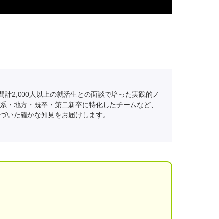
間計2,000人以上の就活生との面談で培った実践的ノ
系・地方・既卒・第二新卒に特化したチームなど、
づいた確かな知見をお届けします。
！