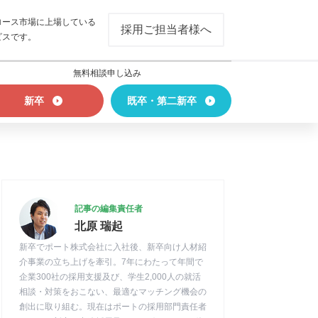
ロース市場に上場している
採用ご担当者様へ
ビスです。
無料相談申し込み
新卒
既卒・第二新卒
記事の編集責任者
北原 瑞起
新卒でポート株式会社に入社後、新卒向け人材紹
介事業の立ち上げを牽引。7年にわたって年間で
企業300社の採用支援及び、学生2,000人の就活
相談・対策をおこない、最適なマッチング機会の
創出に取り組む。現在はポートの採用部門責任者