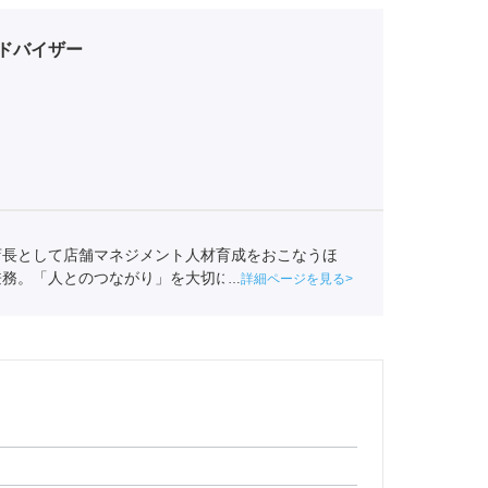
ドバイザー
店長として店舗マネジメント人材育成をおこなうほ
兼務。「人とのつながり」を大切にしつつ、自分の長
詳細ページを見る
ートへ入社。