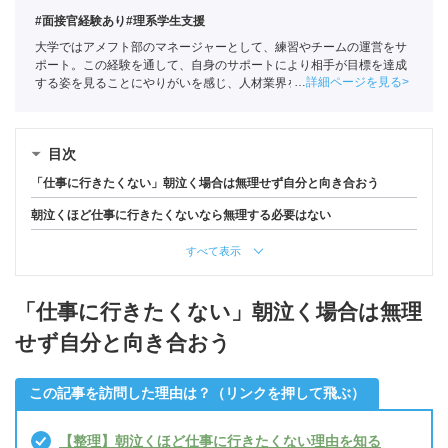
#面接官経験あり
#理系学生支援
大学ではアメフト部のマネージャーとして、練習やチームの運営をサ
ポート。この経験を通して、自身のサポートにより相手が目標を達成
詳細ページを見る
する姿を見ることにやりがいを感じ、人材業界を目指す。ポートに新
卒入社し、理系学生をメインに支援。
キャリアコンサルタント
（登録
番号23034402）/
全国民営職業紹介事業協会
職業紹介責任者（001-
230123001-05662）
目次
「仕事に行きたくない」朝泣く場合は無理せず自分と向き合おう
朝泣くほど仕事に行きたくないなら無理する必要はない
すべて表示
「仕事に行きたくない」朝泣く場合は無理
せず自分と向き合おう
この記事を訪問した理由は？（リンクを押して飛ぶ）
【整理】朝泣くほど仕事に行きたくない理由を知る