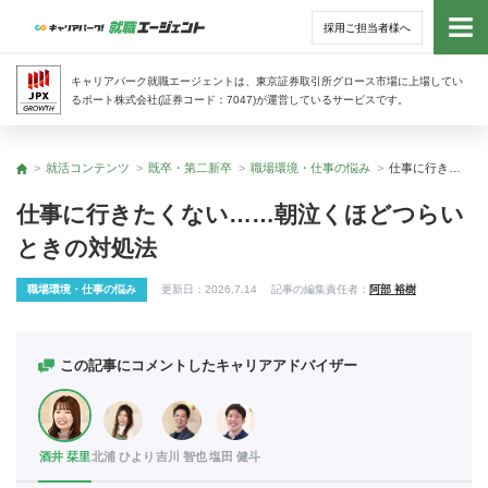
採用ご担当者様へ
トッ
キャリアパーク就職エージェントは、東京証券取引所グロース市場に上場してい
るポート株式会社(証券コード：7047)が運営しているサービスです。
サー
就活コンテンツ
既卒・第二新卒
職場環境・仕事の悩み
仕事に行きたくない……朝泣くほどつらいときの対処法
トップ
アド
仕事に行きたくない……朝泣くほどつらい
ときの対処法
利用
職場環境・仕事の悩み
更新日：
2026.7.14
記事の編集責任者：
阿部 裕樹
就活
経営
この記事にコメントしたキャリアアドバイザー
無料
酒井 栞里
北浦 ひより
吉川 智也
塩田 健斗