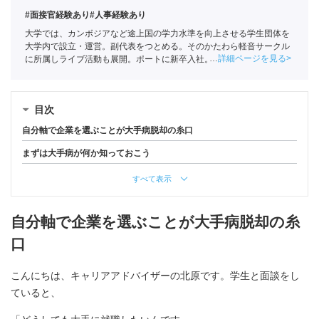
#面接官経験あり
#人事経験あり
大学では、カンボジアなど途上国の学力水準を向上させる学生団体を
大学内で設立・運営。副代表をつとめる。そのかたわら軽音サークル
詳細ページを見る
に所属しライブ活動も展開。ポートに新卒入社。
全国民営職業紹介事
業協会
職業紹介責任者（001-230123001-05663）
目次
自分軸で企業を選ぶことが大手病脱却の糸口
まずは大手病が何か知っておこう
すべて表示
自分軸で企業を選ぶことが大手病脱却の糸
口
こんにちは、キャリアアドバイザーの北原です。学生と面談をし
ていると、