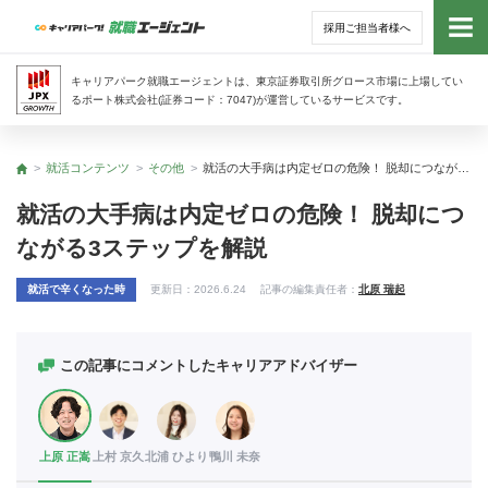
採用ご担当者様へ
トッ
キャリアパーク就職エージェントは、東京証券取引所グロース市場に上場してい
るポート株式会社(証券コード：7047)が運営しているサービスです。
サー
就活コンテンツ
その他
就活の大手病は内定ゼロの危険！ 脱却につながる3ステップを解説
トップ
アド
就活の大手病は内定ゼロの危険！ 脱却につ
ながる3ステップを解説
利用
就活で辛くなった時
更新日：
2026.6.24
記事の編集責任者：
北原 瑞起
就活
経営
この記事にコメントしたキャリアアドバイザー
無料
上原 正嵩
上村 京久
北浦 ひより
鴨川 未奈