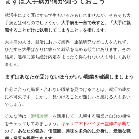
まずは大手病が何か知っておこう
就活中によく耳にする学生もいるかもしれませんが、そもそも大
手病とは何なのでしょうか。
大手病を一言で表すと、「大手に就
職することだけに執着してしまうこと」を指します
。
大手病の人は、就活において業界・企業研究などに力を入れず、
ひたすら大手ばかりに絞って就活を進める傾向にあります。その
結果、選考に落ち続け内定をまったく得られない人も珍しくあり
ません。
まずはあなたが受けないほうがいい職業を確認しましょう
自分に合った職業・合わない職業を見つけることは、就活の成功
に不可欠です。しかし、見つけることが難しいと感じる人も多い
でしょう。
そんな時は「
適職診断
」を活用して、志望する職業と自分の相性
をチェックしてみましょう。
キャリアアドバイザー監修の診断
な
ので、
あなたの強み、価値観、興味を多角的に分析し、最適な職
種・業界を提案できます
。