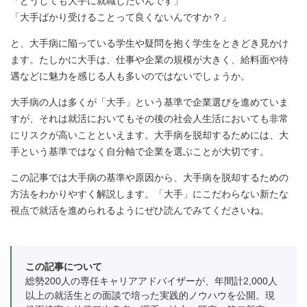
「どうしても大手に就職したいんです」
「大手ばかり受けることって良くないんですか？」
と、大手病に陥っている学生や疑問を抱く学生をときどき見かけ
ます。たしかに大手は、仕事や企業の規模が大きく、給料面や待
遇などに魅力を感じる人も多いのではないでしょうか。
大手病の人は多くが「大手」という基準で企業選びを進めていま
すが、それは就活においてもその後の社会人生活においても非常
にリスクが高いことといえます。大手病を脱却するためには、大
手という基準ではなく自分軸で企業を選ぶことが大切です。
この記事では大手病の基準や原因から、大手病を脱却するための
方法をわかりやすく解説します。「大手」にこだわらない新たな
視点で就活を進められるようにぜひ読んでみてくださいね。
この記事について
総勢200人の専任キャリアアドバイザーが、年間計2,000人
以上の就活生との面談で培った実践的ノウハウを公開。現