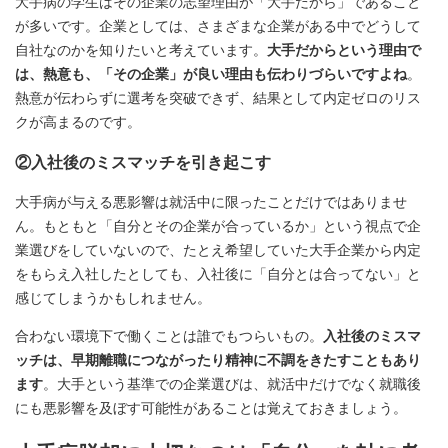
大手病の学生はその企業の志望理由が「大手だから」であること
が多いです。企業としては、さまざまな企業がある中でどうして
自社なのかを知りたいと考えています。
大手だからという理由で
は、熱意も、「その企業」が良い理由も伝わりづらいですよね
。
熱意が伝わらずに選考を突破できず、結果として内定ゼロのリス
クが高まるのです。
②入社後のミスマッチを引き起こす
大手病が与える悪影響は就活中に限ったことだけではありませ
ん。もともと「自分とその企業が合っているか」という視点で企
業選びをしていないので、たとえ希望していた大手企業から内定
をもらえ入社したとしても、入社後に「自分とは合ってない」と
感じてしまうかもしれません。
合わない環境下で働くことは誰でもつらいもの。
入社後のミスマ
ッチは、早期離職につながったり精神に不調をきたすこともあり
ます
。大手という基準での企業選びは、就活中だけでなく就職後
にも悪影響を及ぼす可能性があることは覚えておきましょう。