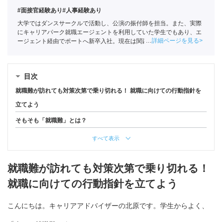
#面接官経験あり
#人事経験あり
大学ではダンスサークルで活動し、公演の振付師を担当。また、実際
にキャリアパーク就職エージェントを利用していた学生でもあり、エ
詳細ページを見る
ージェント経由でポートへ新卒入社。現在は関西の学生への支援を中
心としている。
全国民営職業紹介事業協会
職業紹介責任者（001-
220810001-02920）
目次
就職難が訪れても対策次第で乗り切れる！ 就職に向けての行動指針を
立てよう
そもそも「就職難」とは？
すべて表示
就職難が訪れても対策次第で乗り切れる！
就職に向けての行動指針を立てよう
こんにちは。キャリアアドバイザーの北原です。学生からよく、