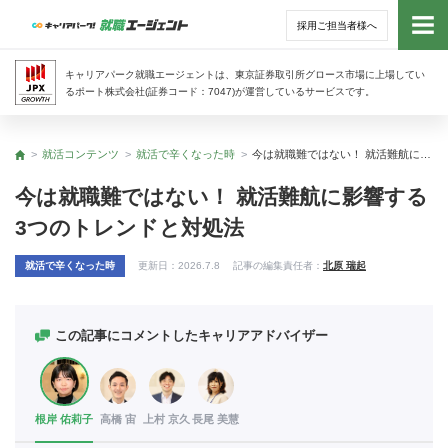
採用ご担当者様へ
トッ
キャリアパーク就職エージェントは、東京証券取引所グロース市場に上場してい
るポート株式会社(証券コード：7047)が運営しているサービスです。
サー
就活コンテンツ
就活で辛くなった時
今は就職難ではない！ 就活難航に影響する3つのトレンドと対処法
トップ
アド
今は就職難ではない！ 就活難航に影響する
3つのトレンドと対処法
利用
就活で辛くなった時
更新日：
2026.7.8
記事の編集責任者：
北原 瑞起
就活
経営
この記事にコメントしたキャリアアドバイザー
無料
根岸 佑莉子
高橋 宙
上村 京久
長尾 美慧