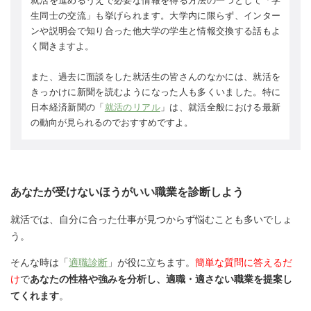
就活を進めるうえで必要な情報を得る方法の一つとして「学
生同士の交流」も挙げられます。大学内に限らず、インター
ンや説明会で知り合った他大学の学生と情報交換する話もよ
く聞きますよ。
また、過去に面談をした就活生の皆さんのなかには、就活を
きっかけに新聞を読むようになった人も多くいました。特に
日本経済新聞の「
就活のリアル
」は、就活全般における最新
の動向が見られるのでおすすめですよ。
あなたが受けないほうがいい職業を診断しよう
就活では、自分に合った仕事が見つからず悩むことも多いでしょ
う。
そんな時は「
適職診断
」が役に立ちます。
簡単な質問に答えるだ
け
で
あなたの性格や強みを分析し、適職・適さない職業を提案し
てくれます
。