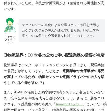
付されているため、今後は労働環境がより整備される可能性が高
いです。
テクノロジーの進化により介護ロボットやITを活用し
たケアシステムの導入が進んでいるため、ITや工学を
学んでいる学生も介護業界を検討してみましょう。
キャリア
アドバイ
ザー
③物流業界：EC市場の拡大に伴い配達業務の需要が急増
物流業界はインターネットショッピングの普及により、配送業務
の需要が急増しています。たとえば、
宅配業者や倉庫業者の需要
が高まっているため、物流センターや宅配ドライバーの求人を増
やしている企業が多いです
。
また、AIやITを活用した効率的な物流システムが普及しているた
め、業界全体が今後も成長し続けるでしょう。さらに、新型コロ
ナウイルス感染症の流行を経て「
Amazonロッカー
」といった非接
触型の配送サービスが普及し、物流業界の需要をさらに押し上げ