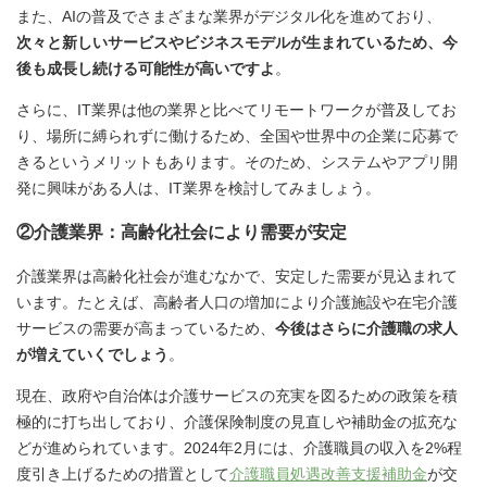
また、AIの普及でさまざまな業界がデジタル化を進めており、
次々と新しいサービスやビジネスモデルが生まれているため、今
後も成長し続ける可能性が高いですよ
。
さらに、IT業界は他の業界と比べてリモートワークが普及してお
り、場所に縛られずに働けるため、全国や世界中の企業に応募で
きるというメリットもあります。そのため、システムやアプリ開
発に興味がある人は、IT業界を検討してみましょう。
②介護業界：高齢化社会により需要が安定
介護業界は高齢化社会が進むなかで、安定した需要が見込まれて
います。たとえば、高齢者人口の増加により介護施設や在宅介護
サービスの需要が高まっているため、
今後はさらに介護職の求人
が増えていくでしょう
。
現在、政府や自治体は介護サービスの充実を図るための政策を積
極的に打ち出しており、介護保険制度の見直しや補助金の拡充な
どが進められています。2024年2月には、介護職員の収入を2%程
度引き上げるための措置として
介護職員処遇改善支援補助金
が交