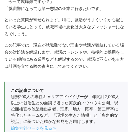
「今って就職難ですか？」
「就職難になっても第一志望の企業に行きたいです」
といった質問が寄せられます。特に、就活がうまくいくか心配し
ている学生にとって、就職市場の悪化は大きなプレッシャーにな
るでしょう。
この記事では、現在が就職難でない理由や就活が難航している場
合の対処法を解説します。就活のトレンドや、積極的に採用をし
ている傾向にある業界なども解説するので、就活に不安がある方
は計画を立てる際の参考にしてみてください。
この記事について
総勢200人の専任キャリアアドバイザーが、年間計2,000人
以上の就活生との面談で培った実践的ノウハウを公開。現
役面接官や他業種出身者、理系・地方・既卒・第二新卒に
特化したチームなど、「現場の生きた情報」と「多角的な
視点」に基づいた確かな知見をお届けします。
編集方針ページを見る