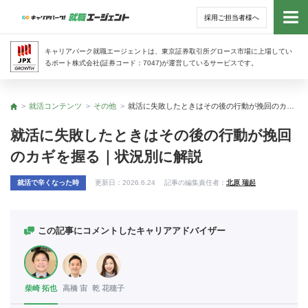
採用ご担当者様へ
トッ
キャリアパーク就職エージェントは、東京証券取引所グロース市場に上場してい
るポート株式会社(証券コード：7047)が運営しているサービスです。
サー
就活コンテンツ
その他
就活に失敗したときはその後の行動が挽回のカギを握る｜状況別に解説
トップ
アド
就活に失敗したときはその後の行動が挽回
のカギを握る｜状況別に解説
利用
就活で辛くなった時
更新日：
2026.6.24
記事の編集責任者：
北原 瑞起
就活
経営
この記事にコメントしたキャリアアドバイザー
無料
柴崎 拓也
高橋 宙
乾 花穂子