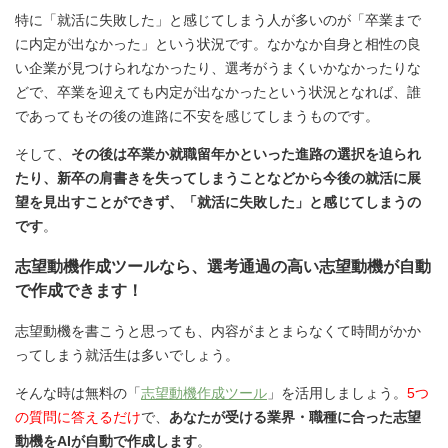
特に「就活に失敗した」と感じてしまう人が多いのが「卒業まで
に内定が出なかった」という状況です。なかなか自身と相性の良
い企業が見つけられなかったり、選考がうまくいかなかったりな
どで、卒業を迎えても内定が出なかったという状況となれば、誰
であってもその後の進路に不安を感じてしまうものです。
そして、
その後は卒業か就職留年かといった進路の選択を迫られ
たり、新卒の肩書きを失ってしまうことなどから今後の就活に展
望を見出すことができず、「就活に失敗した」と感じてしまうの
です
。
志望動機作成ツールなら、選考通過の高い志望動機が自動
で作成できます！
志望動機を書こうと思っても、内容がまとまらなくて時間がかか
ってしまう就活生は多いでしょう。
そんな時は無料の「
志望動機作成ツール
」を活用しましょう。
5つ
の質問に答えるだけ
で、
あなたが受ける業界・職種に合った志望
動機をAIが自動で作成します
。