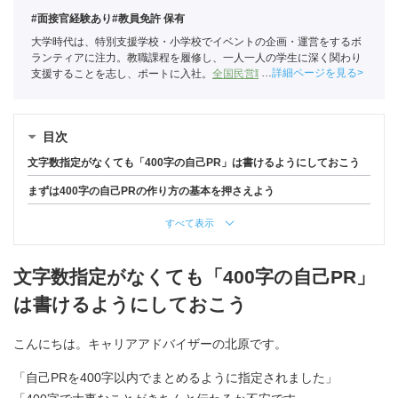
#面接官経験あり
#教員免許 保有
大学時代は、特別支援学校・小学校でイベントの企画・運営をするボ
ランティアに注力。教職課程を履修し、一人一人の学生に深く関わり
詳細ページを見る
支援することを志し、ポートに入社。
全国民営職業紹介事業協会
職業
紹介責任者（001-220824001-02864）
目次
文字数指定がなくても「400字の自己PR」は書けるようにしておこう
まずは400字の自己PRの作り方の基本を押さえよう
すべて表示
文字数指定がなくても「400字の自己PR」
は書けるようにしておこう
こんにちは。キャリアアドバイザーの北原です。
「自己PRを400字以内でまとめるように指定されました」