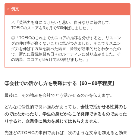
例文
△「英語力を身につけたいと思い、自分なりに勉強して、
TOEICのスコアを3ヵ月で300伸ばしました。」
◎「TOEICのこれまでのスコアの推移を分析すると、リスニン
グの伸び率が良くないことに気がつきました。そこでリスニン
グ力を伸ばす方法を調べた結果、音読が効果的だとわかったの
で、新たに音読練習も日々のルーティンに盛り込みました。そ
の結果、スコアが3ヵ月で300伸びました。」
③会社での活かし方を明確にする【60～80字程度】
最後に、その強みを会社でどう活かせるのかを伝えます。
どんなに個性的で良い強みがあっても、
会社で活かせる性質のも
のではなかったり、学生の身だからこそ発揮できるものであった
りすると、企業側に魅力を感じてはもらえません
。
先ほどのTOEICの事例であれば、次のような文章を加えると効果