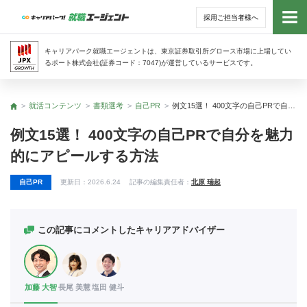
採用ご担当者様へ
トッ
キャリアパーク就職エージェントは、東京証券取引所グロース市場に上場してい
るポート株式会社(証券コード：7047)が運営しているサービスです。
サー
就活コンテンツ
書類選考
自己PR
例文15選！ 400文字の自己PRで自分を魅力的にアピールする方法
トップ
アド
例文15選！ 400文字の自己PRで自分を魅力
的にアピールする方法
利用
自己PR
更新日：
2026.6.24
記事の編集責任者：
北原 瑞起
就活
経営
この記事にコメントしたキャリアアドバイザー
無料
加藤 大智
長尾 美慧
塩田 健斗