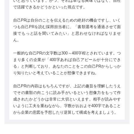
いと思っています。かつ、それは単なる興味ではなく、自社
で活躍できるかどうかといった視点です。
自己PRは自分のことを伝えるための絶好の機会ですし、いく
つも自己PRを読む採用担当者に、「書類選考を通過させて面
接でもっと話を聞いてみたい」と思わせなければなりませ
ん。
一般的な自己PRの文字数は300～400字程とされています。つ
まり多くの企業が「400字あれば自己アピールが十分にでき
る」と判断しており、あなたのことをこの自己PRからしっか
り知りたいと考えていることが想像できますね。
自己PRの内容はもちろんですが、上記の趣旨を理解したうえ
でその書類の向こうに読み手がいるという想像力をもって作
成されたかどうかは非常に大切といえます。相手が読みやす
いように工夫を重ねながら、字数がおおよそ400字であること
から企業の意図を予想したり逆算して構成を考えましょう。