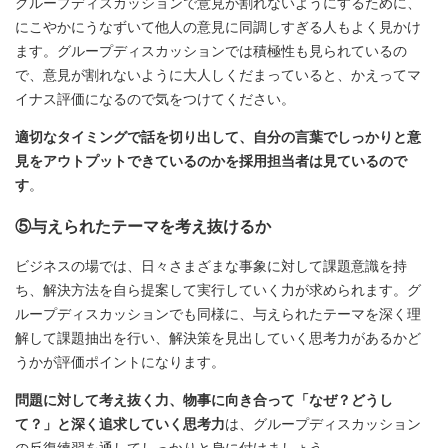
グループディスカッションで意見が割れないようにするために、
にこやかにうなずいて他人の意見に同調しすぎる人もよく見かけ
ます。グループディスカッションでは積極性も見られているの
で、意見が割れないように大人しくだまっていると、かえってマ
イナス評価になるので気をつけてください。
適切なタイミングで話を切り出して、自分の言葉でしっかりと意
見をアウトプットできているのかを採用担当者は見ているので
す
。
⑤与えられたテーマを考え抜けるか
ビジネスの場では、日々さまざまな事象に対して課題意識を持
ち、解決方法を自ら提案して実行していく力が求められます。グ
ループディスカッションでも同様に、与えられたテーマを深く理
解して課題抽出を行い、解決策を見出していく思考力があるかど
うかが評価ポイントになります。
問題に対して考え抜く力、物事に向き合って「なぜ？どうし
て？」と深く追求していく思考力
は、グループディスカッション
の反復練習を通してしっかりと身に付けましょう。