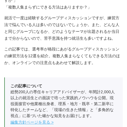
すか 」
「複数人集まらずにできる方法はありますか？」
就活で一度は経験するグループディスカッションですが、練習方
法で悩んでいる人は多いのではないでしょうか。また、どんな人
と同じグループになるか、どのようなテーマが出題されるか当日
まで分からないので、苦手意識を持つ就活生も多いですよね。
この記事では、選考率が格段にあがるグループディスカッション
の練習方法を12選を紹介。複数人集まらなくてもできる方法のほ
か、オンラインでの注意点もあわせて解説します。
この記事について
総勢200人の専任キャリアアドバイザーが、年間計2,000人
以上の就活生との面談で培った実践的ノウハウを公開。現
役面接官や他業種出身者、理系・地方・既卒・第二新卒に
特化したチームなど、「現場の生きた情報」と「多角的な
視点」に基づいた確かな知見をお届けします。
編集方針ページを見る