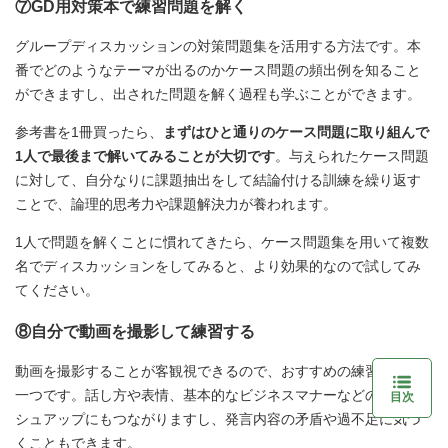
⑦GD用対策本で練習問題を解く
グループディスカッションの対策問題集を活用する方法です。本
番でどのようなテーマが出るのかケース問題の頻出例を知ること
ができますし、出された問題を解く過程も学ぶことができます。
参考書を1冊買ったら、
まずはひと通りのケース問題に取り組んで
1人で最後まで解いてみることが大切です
。与えられたケース問題
に対して、自分なりに課題抽出をして結論付ける訓練を繰り返す
ことで、論理的思考力や課題解決力が養われます。
1人で問題を解くことに慣れてきたら、ケース問題集を用いて複数
名でディスカッションをしてみると、より効果的なので試してみ
てください。
⑧自分で動画を撮影して練習する
動画を撮影することが客観視できるので、おすすめの練習方法の
一つです。話し方や表情、基本的なビジネスマナーなどのブラッ
目次
シュアップにもつながりますし、発言内容の矛盾や過不足に気づ
くこともできます。