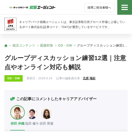
採用ご担当者様へ
トッ
キャリアパーク就職エージェントは、東京証券取引所グロース市場に上場してい
るポート株式会社(証券コード：7047)が運営しているサービスです。
サー
就活コンテンツ
面接対策
GD・GW
グループディスカッション練習12選｜注意点やオンライン対応も解説
トップ
アド
グループディスカッション練習12選｜注意
点やオンライン対応も解説
利用
GD・GW
更新日：
2026.6.24
記事の編集責任者：
北原 瑞起
就活
経営
この記事にコメントしたキャリアアドバイザー
無料
持田 伊織
塩田 健斗
吉田 実遊