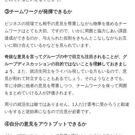
③チームワークが発揮できるか
ビジネスの現場でも相手の意見を尊重しながら物事を進めるチー
ムワークはとても大切。ですので、いかに周囲と協力しあい課題
達成ができるのか、与えられた役割をきちんとこなしながらお互
いに助け合えているかなどを見られています。
奇抜な意見を言ってグループの中で目立ち注目されることが、グ
ループディスカッションの目的ではないことを理解しておきまし
ょう
。また、就活生同士をライバル視している方もいるので、意
見が割れて対立することもあるでしょう。そのようなときでも、
常に冷静に他者の意見を尊重しつつ、チームワークを保って周囲
をまとめていける人が評価されます。
周りの就活生は敵ではありません。1人だけ選考に受かろうと勘違
いをすると逆効果になるので注意が必要です。
④自分の意見をアウトプットできるか