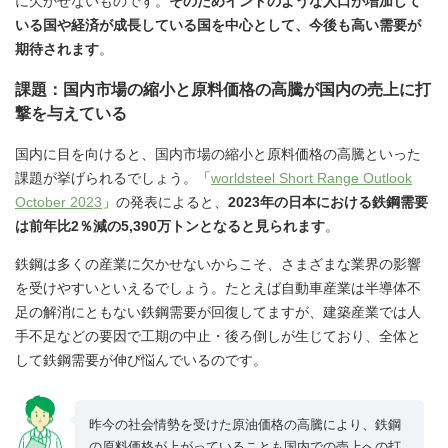
に欠かせないものです。
そのためインドのような人口が増加して
いる国や経済が成長している国を中心として、今後も高い需要が
期待されます
。
課題：国内市場の縮小と原料価格の高騰が国内の売上に打
撃を与えている
国内に目を向けると、国内市場の縮小と原料価格の高騰といった
課題が挙げられるでしょう。「
worldsteel Short Range Outlook
October 2023
」の発表によると、
2023年の日本における鉄鋼需要
は前年比2％減の5,390万トンとなると見られます
。
鉄鋼は多くの産業に欠かせないからこそ、さまざまな業界の影響
を受けやすいといえるでしょう。たとえば自動車産業は半導体不
足の解消にともない鉄鋼需要が回復してますが、建築産業では人
手不足などの要因で工期の中止・後ろ倒しが生じており、全体と
して鉄鋼需要が伸び悩んでいるのです。
昨今の社会情勢を受けた原油価格の高騰により、鉄鋼
の原料価格が上がっていることも国内での売上への打