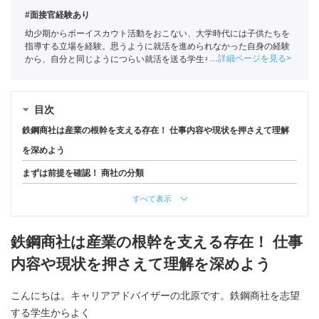
#面接官経験あり
幼少期からボーイスカウト活動をおこない、大学時代には子供たちを
指導する立場を経験。思うように就活を進められなかった自身の経験
詳細ページを見る
から、自分と同じようにつらい就活を送る学生を1人でも少なくした
いという思いでポートに入社。主に文系学生の支援を担当。
全国民営
職業紹介事業協会
職業紹介責任者（001-230215001-05641）
目次
鉄鋼商社は産業の根幹を支える存在！ 仕事内容や現状を押さえて理解
を深めよう
まずは前提を確認！ 商社の分類
すべて表示
鉄鋼商社は産業の根幹を支える存在！ 仕事
内容や現状を押さえて理解を深めよう
こんにちは。キャリアアドバイザーの北原です。鉄鋼商社を志望
する学生からよく