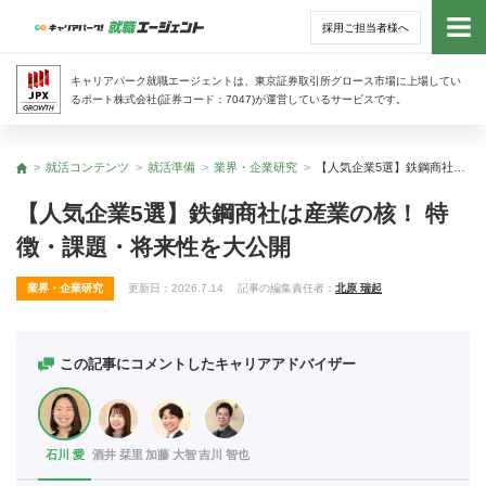
採用ご担当者様へ
トッ
キャリアパーク就職エージェントは、東京証券取引所グロース市場に上場してい
るポート株式会社(証券コード：7047)が運営しているサービスです。
サー
就活コンテンツ
就活準備
業界・企業研究
【人気企業5選】鉄鋼商社は産業の核！ 特徴・課題・将来性を大公開
トップ
アド
【人気企業5選】鉄鋼商社は産業の核！ 特
徴・課題・将来性を大公開
利用
業界・企業研究
更新日：
2026.7.14
記事の編集責任者：
北原 瑞起
就活
経営
この記事にコメントしたキャリアアドバイザー
無料
石川 愛
酒井 栞里
加藤 大智
吉川 智也