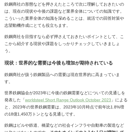
鉄鋼商社の形態などを押さえたところで次に理解しておきたいの
は、現在の現状や今後の課題など業界全体についての知識です。
こういった業界全体の知識を深めることは、就活での回答対策や
志望動機作成にとても役立ちます。
鉄鋼商社を目指すなら必ず押さえておきたいポイントとして、こ
こから紹介する現状や課題をしっかりチェックしていきましょ
う。
現状：世界的な需要は今後も増加が期待されている
鉄鋼商社が扱う鉄鋼製品への需要は現在世界的に高まっていま
す。
世界鉄鋼協会が2023年に今後の鉄鋼需要などについての見通しを
発表した「
worldsteel Short Range Outlook October 2023
」による
と、2023年の世界鉄鋼需要は、2023年10月時点で前年比1.8%増
の18億1,450万トンとなる見通しです。
鉄鋼はビルや鉄道、橋梁などの社会インフラや自動車の製造など