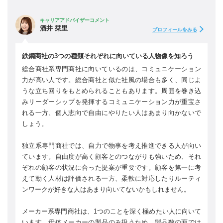
キャリアアドバイザーコメント
酒井 栞里
プロフィールをみる
鉄鋼商社の3つの種類それぞれに向いている人物像を知ろう
総合商社系専門商社に向いているのは、コミュニケーション
力が高い人です。総合商社と似た社風の場合も多く、同じよ
うな立ち回りをもとめられることもあります。周囲を巻き込
みリーダーシップを発揮するコミュニケーション力が重宝さ
れる一方、個人志向で自由にやりたい人はあまり向かないで
しょう。
独立系専門商社では、自力で物事を考え推進できる人が向い
ています。自由度が高く顧客とのつながりも強いため、それ
ぞれの顧客の状況に合った提案が重要です。顧客を第一に考
えて動く人材は評価される一方、柔軟に対応したりルーティ
ンワークが好きな人はあまり向いてないかもしれません。
メーカー系専門商社は、1つのことを深く極めたい人に向いて
います。母体メーカーの製品のみ扱うため、製品数の面では