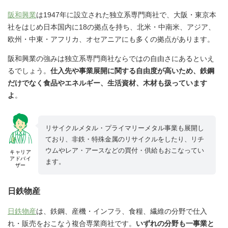
阪和興業
は1947年に設立された独立系専門商社で、大阪・東京本
社をはじめ日本国内に18の拠点を持ち、北米・中南米、アジア、
欧州・中東・アフリカ、オセアニアにも多くの拠点があります。
阪和興業の強みは独立系専門商社ならではの自由さにあるといえ
るでしょう。
仕入先や事業展開に関する自由度が高いため、鉄鋼
だけでなく食品やエネルギー、生活資材、木材も扱っています
よ
。
リサイクルメタル・プライマリーメタル事業も展開し
ており、非鉄・特殊金属のリサイクルをしたり、リチ
ウムやレア・アースなどの買付・供給もおこなってい
キャリア
アドバイ
ます。
ザー
日鉄物産
日鉄物産
は、鉄鋼、産機・インフラ、食糧、繊維の分野で仕入
れ・販売をおこなう複合専業商社です。
いずれの分野も一事業と