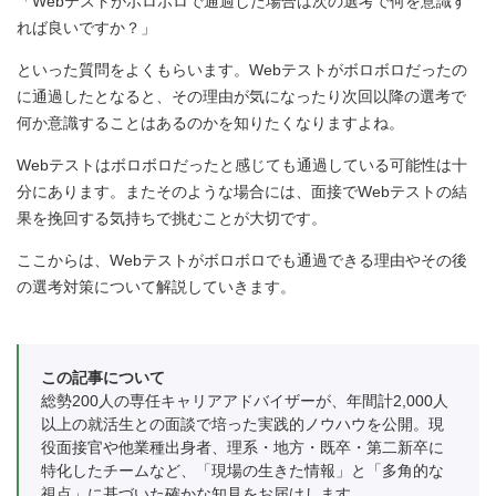
「Webテストがボロボロで通過した場合は次の選考で何を意識す
れば良いですか？」
といった質問をよくもらいます。Webテストがボロボロだったの
に通過したとなると、その理由が気になったり次回以降の選考で
何か意識することはあるのかを知りたくなりますよね。
Webテストはボロボロだったと感じても通過している可能性は十
分にあります。またそのような場合には、面接でWebテストの結
果を挽回する気持ちで挑むことが大切です。
ここからは、Webテストがボロボロでも通過できる理由やその後
の選考対策について解説していきます。
この記事について
総勢200人の専任キャリアアドバイザーが、年間計2,000人
以上の就活生との面談で培った実践的ノウハウを公開。現
役面接官や他業種出身者、理系・地方・既卒・第二新卒に
特化したチームなど、「現場の生きた情報」と「多角的な
視点」に基づいた確かな知見をお届けします。