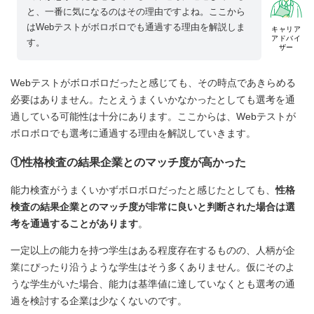
と、一番に気になるのはその理由ですよね。ここから
はWebテストがボロボロでも通過する理由を解説しま
キャリア
アドバイ
す。
ザー
Webテストがボロボロだったと感じても、その時点であきらめる
必要はありません。たとえうまくいかなかったとしても選考を通
過している可能性は十分にあります。ここからは、Webテストが
ボロボロでも選考に通過する理由を解説していきます。
①性格検査の結果企業とのマッチ度が高かった
能力検査がうまくいかずボロボロだったと感じたとしても、
性格
検査の結果企業とのマッチ度が非常に良いと判断された場合は選
考を通過することがあります
。
一定以上の能力を持つ学生はある程度存在するものの、人柄が企
業にぴったり沿うような学生はそう多くありません。仮にそのよ
うな学生がいた場合、能力は基準値に達していなくとも選考の通
過を検討する企業は少なくないのです。