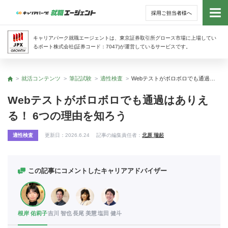
採用ご担当者様へ
トッ
キャリアパーク就職エージェントは、東京証券取引所グロース市場に上場してい
るポート株式会社(証券コード：7047)が運営しているサービスです。
サー
就活コンテンツ
筆記試験
適性検査
Webテストがボロボロでも通過はありえる！ 6つの理由を知ろう
トップ
アド
Webテストがボロボロでも通過はありえ
る！ 6つの理由を知ろう
利用
適性検査
更新日：
2026.6.24
記事の編集責任者：
北原 瑞起
就活
経営
この記事にコメントしたキャリアアドバイザー
無料
根岸 佑莉子
吉川 智也
長尾 美慧
塩田 健斗