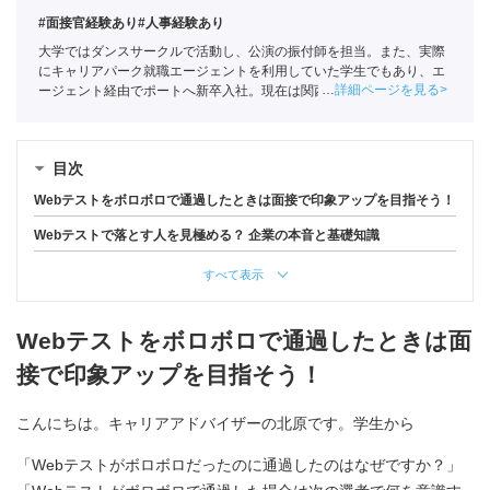
#面接官経験あり
#人事経験あり
大学ではダンスサークルで活動し、公演の振付師を担当。また、実際
にキャリアパーク就職エージェントを利用していた学生でもあり、エ
詳細ページを見る
ージェント経由でポートへ新卒入社。現在は関西の学生への支援を中
心としている。
全国民営職業紹介事業協会
職業紹介責任者（001-
220810001-02920）
目次
Webテストをボロボロで通過したときは面接で印象アップを目指そう！
Webテストで落とす人を見極める？ 企業の本音と基礎知識
すべて表示
Webテストをボロボロで通過したときは面
接で印象アップを目指そう！
こんにちは。キャリアアドバイザーの北原です。学生から
「Webテストがボロボロだったのに通過したのはなぜですか？」