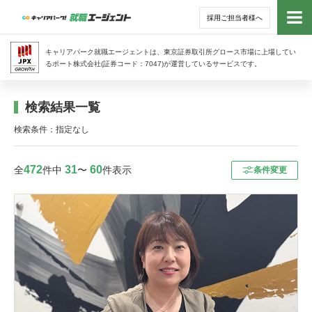
採用ご担当者様へ
トッ
キャリアパーク就職エージェントは、東京証券取引所グロース市場に上場してい
るポート株式会社(証券コード：7047)が運営しているサービスです。
サー
検索結果一覧
アド
検索条件：指定なし
利用
472
31
60
全
件中
〜
件表示
条件変更
就活
経営
無料