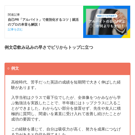
関連記事
自己PR「アルバイト」で差別化するコツ｜就活
のプロの本音も解説！
記事を読む
例文②飲み込みの早さでビリからトップに立つ
例文
高校時代、苦手だった英語の成績を短期間で大きく伸ばした経
験があります。
入学当初はクラスで最下位でしたが、全体像をつかみながら学
ぶ勉強法を実践したことで、半年後にはトップクラスに入るこ
とができました。わからない部分を放置せず、先生や友人に積
極的に質問し、間違いを素直に受け入れて改善し続けたことが
成功の要因です。
この経験を通じて、自分は吸収力が高く、努力を成果につなげ
る力があると自信を持てました。