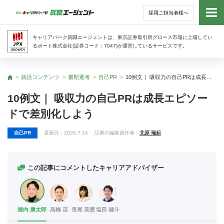
採用ご担当者様へ
トッ
キャリアパーク就職エージェントは、東京証券取引所グロース市場に上場してい
るポート株式会社(証券コード：7047)が運営しているサービスです。
サー
就活コンテンツ
書類選考
自己PR
10例文｜ 吸収力の自己PRは成長エピソードで差別化しよう
トップ
アド
10例文｜ 吸収力の自己PRは成長エピソー
ドで差別化しよう
利用
自己PR
更新日：
2026.7.14
記事の編集責任者：
北原 瑞起
就活
経営
この記事にコメントしたキャリアアドバイザー
無料
堀内 康太郎
高橋 宙
長尾 美慧
塩田 健斗