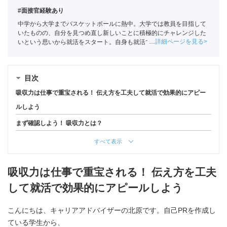
#面接官経験あり
中学から大学までバスケットボールに熱中。大学では教員を目指して
いたものの、自分を見つめ直し新しいことに積極的にチャレンジした
詳細ページを見る
いという思いから就活をスタート。自身も就活ではエージェントを利
用していたことで人材業界に興味を持ちポートに入社。
全国民営職業
紹介事業協会
職業紹介責任者（001-230308002-05631）
目次
吸収力は仕事で重宝される！ 伝え方を工夫して就活で効果的にアピー
ルしよう
まず確認しよう！ 吸収力とは？
すべて表示
吸収力は仕事で重宝される！ 伝え方を工夫
して就活で効果的にアピールしよう
こんにちは、キャリアアドバイザーの北原です。自己PRを作成し
ている学生から、