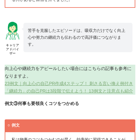
苦手を克服したエピソードは、吸収力だけでなく向上
心や努力の継続力も伝わるので高評価につながりま
す。
キャリア
アドバイ
ザー
向上心や継続力をアピールしたい場合にはこちらの記事も参考に
なりますよ。
23例文｜向上心の自己PR作成4ステップ！ 刺さる言い換え例付き
「継続力」の自己PRは3段階で伝えよう！ 13例文と注意点も紹介
例文③何事も要領良くコツをつかめる
例文
私は物事のコツをつかむのが早く、効率的に習得できることが