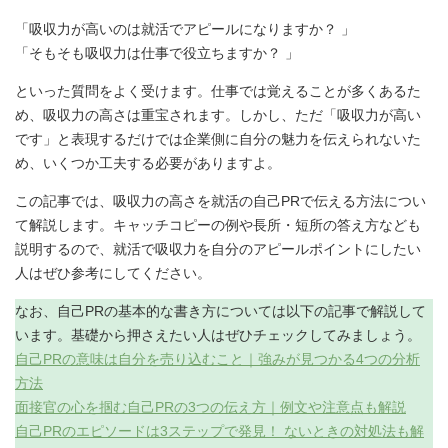
「吸収力が高いのは就活でアピールになりますか？ 」
「そもそも吸収力は仕事で役立ちますか？ 」
といった質問をよく受けます。仕事では覚えることが多くあるた
め、吸収力の高さは重宝されます。しかし、ただ「吸収力が高い
です」と表現するだけでは企業側に自分の魅力を伝えられないた
め、いくつか工夫する必要がありますよ。
この記事では、吸収力の高さを就活の自己PRで伝える方法につい
て解説します。キャッチコピーの例や長所・短所の答え方なども
説明するので、就活で吸収力を自分のアピールポイントにしたい
人はぜひ参考にしてください。
なお、自己PRの基本的な書き方については以下の記事で解説して
います。基礎から押さえたい人はぜひチェックしてみましょう。
自己PRの意味は自分を売り込むこと｜強みが見つかる4つの分析
方法
面接官の心を掴む自己PRの3つの伝え方｜例文や注意点も解説
自己PRのエピソードは3ステップで発見！ ないときの対処法も解