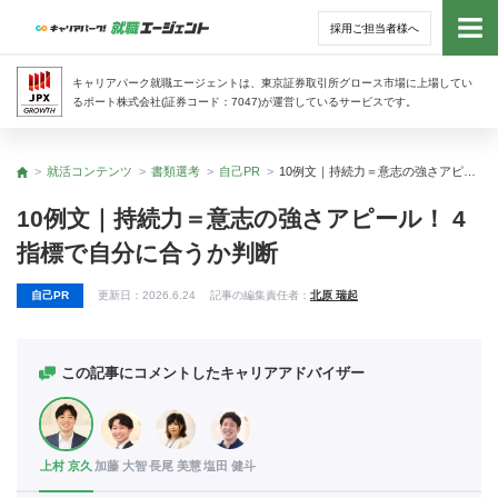
採用ご担当者様へ
トッ
キャリアパーク就職エージェントは、東京証券取引所グロース市場に上場してい
るポート株式会社(証券コード：7047)が運営しているサービスです。
サー
就活コンテンツ
書類選考
自己PR
10例文｜持続力＝意志の強さアピール！ 4指標で自分に合うか判断
トップ
アド
10例文｜持続力＝意志の強さアピール！ 4
指標で自分に合うか判断
利用
自己PR
更新日：
2026.6.24
記事の編集責任者：
北原 瑞起
就活
経営
この記事にコメントしたキャリアアドバイザー
無料
上村 京久
加藤 大智
長尾 美慧
塩田 健斗