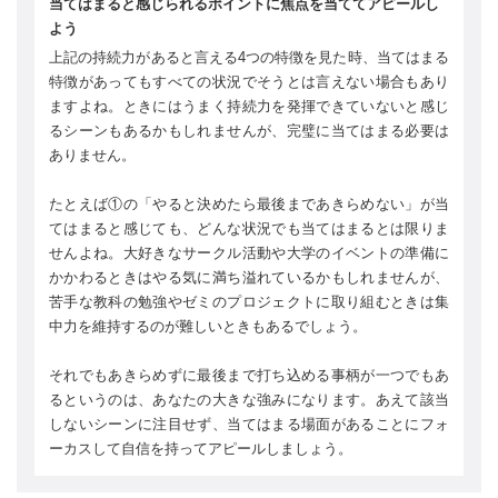
当てはまると感じられるポイントに焦点を当ててアピールし
よう
上記の持続力があると言える4つの特徴を見た時、当てはまる
特徴があってもすべての状況でそうとは言えない場合もあり
ますよね。ときにはうまく持続力を発揮できていないと感じ
るシーンもあるかもしれませんが、完璧に当てはまる必要は
ありません。
たとえば①の「やると決めたら最後まであきらめない」が当
てはまると感じても、どんな状況でも当てはまるとは限りま
せんよね。大好きなサークル活動や大学のイベントの準備に
かかわるときはやる気に満ち溢れているかもしれませんが、
苦手な教科の勉強やゼミのプロジェクトに取り組むときは集
中力を維持するのが難しいときもあるでしょう。
それでもあきらめずに最後まで打ち込める事柄が一つでもあ
るというのは、あなたの大きな強みになります。あえて該当
しないシーンに注目せず、当てはまる場面があることにフォ
ーカスして自信を持ってアピールしましょう。