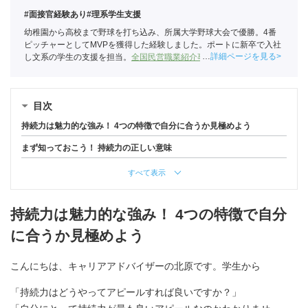
#面接官経験あり
#理系学生支援
幼稚園から高校まで野球を打ち込み、所属大学野球大会で優勝。4番
ピッチャーとしてMVPを獲得した経験しました。ポートに新卒で入社
詳細ページを見る
し文系の学生の支援を担当。
全国民営職業紹介事業協会
職業紹介責任
者（001-220824001-02874）
目次
持続力は魅力的な強み！ 4つの特徴で自分に合うか見極めよう
まず知っておこう！ 持続力の正しい意味
すべて表示
持続力は魅力的な強み！ 4つの特徴で自分
に合うか見極めよう
こんにちは、キャリアアドバイザーの北原です。学生から
「持続力はどうやってアピールすれば良いですか？」