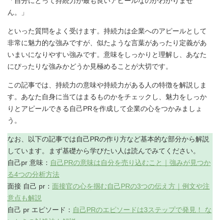
「自分にとって持続力が最も良いアピールなのかわかりませ
ん。」
といった質問をよく受けます。持続力は企業へのアピールとして
非常に魅力的な強みですが、似たような言葉があったり定義があ
いまいになりやすい強みです。意味をしっかりと理解し、あなた
にぴったりな強みかどうか見極めることが大切です。
この記事では、持続力の意味や持続力がある人の特徴を解説しま
す。あなた自身に当てはまるものかをチェックし、魅力をしっか
りとアピールできる自己PRを作成して企業の心をつかみましょ
う。
なお、以下の記事では自己PRの作り方など基本的な部分から解説
しています。まず基礎から学びたい人は読んでみてください。
自己pr 意味：
自己PRの意味は自分を売り込むこと｜強みが見つか
る4つの分析方法
面接 自己 pr：
面接官の心を掴む自己PRの3つの伝え方｜例文や注
意点も解説
自己 pr エピソード：
自己PRのエピソードは3ステップで発見！ な