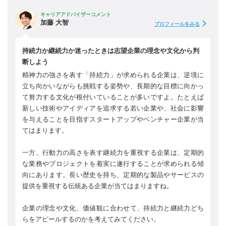
キャリアアドバイザーコメント
加藤 大智
プロフィールをみる
持続力か継続力か迷ったときは志望企業の理念や文化から判
断しよう
精神力の強さを表す「持続力」が求められる企業は、逆境に
立ち向かいながらも挑戦する姿勢や、長期的な目標に向かっ
て努力する文化が根付いていることが多いですよ。たとえば
新しい技術やアイディアを追求する若い企業や、社会に影響
を与えることを目指すスタートアップやベンチャー企業が当
てはまります。
一方、行動力の高さを表す継続力を重視する企業は、定期的
な業務やプロジェクトを着実に遂行することが求められる傾
向にあります。長い歴史を持ち、定期的な製品やサービスの
提供を重視する伝統ある企業が当てはまりますね。
企業の理念や文化、価値観に合わせて、持続力と継続力どち
らをアピールするのかを考えてみてください。