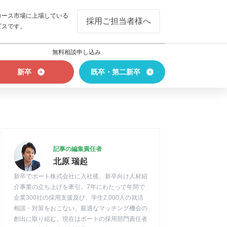
ロース市場に上場している
採用ご担当者様へ
ビスです。
無料相談申し込み
新卒
既卒・第二新卒
記事の編集責任者
北原 瑞起
新卒でポート株式会社に入社後、新卒向け人材紹
介事業の立ち上げを牽引。7年にわたって年間で
企業300社の採用支援及び、学生2,000人の就活
相談・対策をおこない、最適なマッチング機会の
創出に取り組む。現在はポートの採用部門責任者