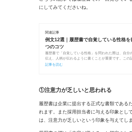
にしてみてくださいね。
関連記事
例文12選｜履歴書で自覚している性格を
つのコツ
履歴書で「自覚している性格」を問われた際は、自分
伝え、人柄が伝わるように書くことが重要です。この
している性格」の書き方や特徴別の例文をキャリアア
記事を読む
説します。
①注意力が乏しいと思われる
履歴書は企業に提出する正式な書類である
れます。また採用担当者に与える印象とし
は、注意力が乏しいという印象を与えてし