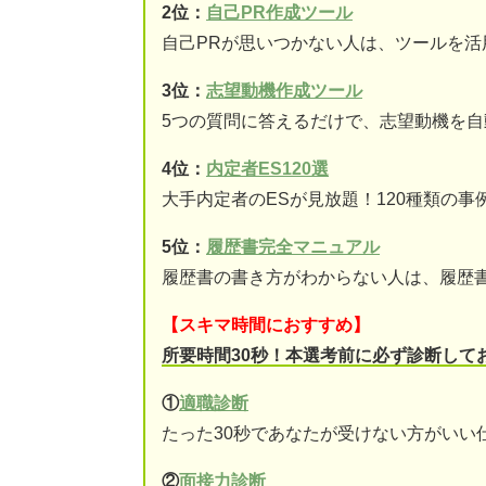
2位：
自己PR作成ツール
自己PRが思いつかない人は、ツールを活
3位：
志望動機作成ツール
5つの質問に答えるだけで、志望動機を自
4位：
内定者ES120選
大手内定者のESが見放題！120種類の事
5位：
履歴書完全マニュアル
履歴書の書き方がわからない人は、履歴
【スキマ時間におすすめ】
所要時間30秒！本選考前に必ず診断して
①
適職診断
たった30秒であなたが受けない方がいい
②
面接力診断