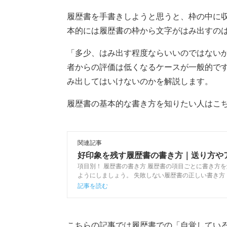
履歴書を手書きしようと思うと、枠の中に
本的には履歴書の枠から文字がはみ出すの
「多少、はみ出す程度ならいいのではない
者からの評価は低くなるケースが一般的で
み出してはいけないのかを解説します。
履歴書の基本的な書き方を知りたい人はこ
関連記事
好印象を残す履歴書の書き方｜送り方や
項目別！ 履歴書の書き方 履歴書の項目ごとに書き方
ようにしましょう。 失敗しない履歴書の正しい書き
ら 他の学 […]
記事を読む
こちらの記事では履歴書での「自覚してい