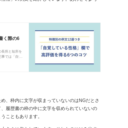
書く際の6
の長所と短所を
記事では「自覚
ドバイザーが解
ため、枠内に文字が収まっていないのはNGだとさ
て、履歴書の枠の中に文字を収められていないの
まうこともあります。