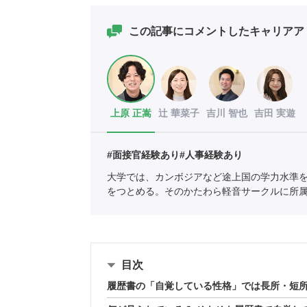
この記事にコメントしたキャリアア
上原 正嵩
辻 華菜子
吉川 智也
吉田 実遊
#面接官経験あり
#人事経験あり
大学では、カンボジアなど途上国の学力水準
をつとめる。そのかたわら軽音サークルに所
職業紹介事業協会
職業紹介責任者（001-230123
目次
履歴書の「自覚している性格」では長所・短所