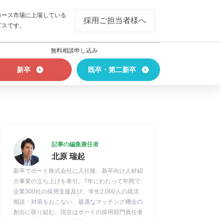
ロース市場に上場している
採用ご担当者様へ
ビスです。
無料相談申し込み
新卒
既卒・第二新卒
記事の編集責任者
北原 瑞起
新卒でポート株式会社に入社後、新卒向け人材紹
介事業の立ち上げを牽引。7年にわたって年間で
企業300社の採用支援及び、学生2,000人の就活
相談・対策をおこない、最適なマッチング機会の
創出に取り組む。現在はポートの採用部門責任者