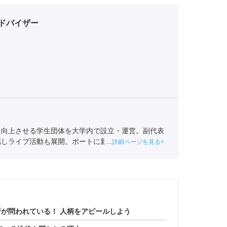
ドバイザー
を向上させる学生団体を大学内で設立・運営。副代表
属しライブ活動も展開。ポートに新卒入社。
全国民営
詳細ページを見る
001-05663）
が問われている！ 人柄をアピールしよう