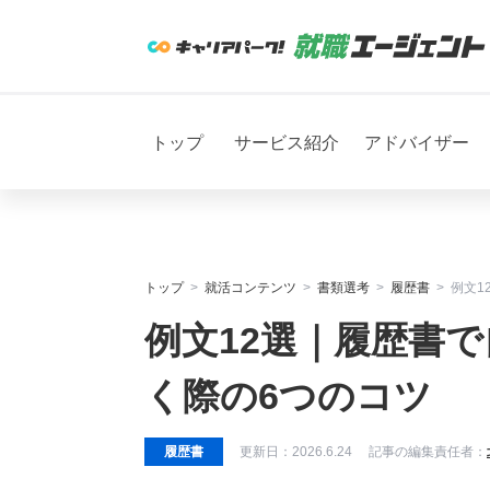
トップ
サービス紹介
アドバイザー
トップ
就活コンテンツ
書類選考
履歴書
例文1
例文12選｜履歴書
く際の6つのコツ
履歴書
更新日：
2026.6.24
記事の編集責任者：