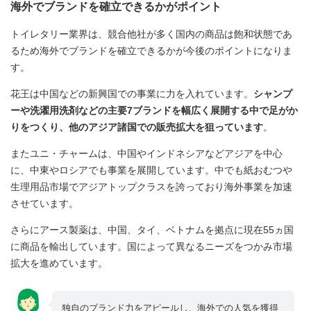
海外でブランドを確立できるかがポイント
トイレタリー業界は、競合他社が多く国内の商品は飽和状態であ
るため海外でブランドを確立できるかが今後のポイントになりま
す。
花王は中国などの新興国での事業に力を入れています。
シャンプ
ーや洗濯用洗剤などの主要7ブランドを幅広く展開する中で足がか
りをつくり、他のアジア諸国での販売拡大を狙っています
。
またユニ・チャームは、中国やインドネシアなどアジアを中心
に、中東やロシアでも事業を展開しています。中でも紙おむつや
生理用品市場でアジアトップクラスを誇っており海外事業を加速
させています。
さらにアース製薬は、中国、タイ、ベトナムを拠点に現在55ヵ国
に商品を輸出しています。国によって異なるニーズをつかみ市場
拡大を進めています。
独自のブランド力をアピールし、海外での人気を獲得