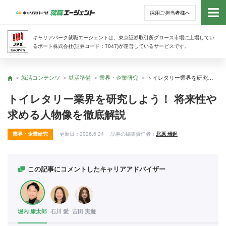
採用ご担当者様へ
トッ
キャリアパーク就職エージェントは、東京証券取引所グロース市場に上場してい
るポート株式会社(証券コード：7047)が運営しているサービスです。
サー
就活コンテンツ
就活準備
業界・企業研究
トイレタリー業界を研究しよう！ 将来性や求める人物像を徹底解説
トップ
アド
トイレタリー業界を研究しよう！ 将来性や
求める人物像を徹底解説
利用
業界・企業研究
更新日：
2026.6.24
記事の編集責任者：
北原 瑞起
就活
経営
この記事にコメントしたキャリアアドバイザー
無料
堀内 康太郎
石川 愛
吉田 実遊