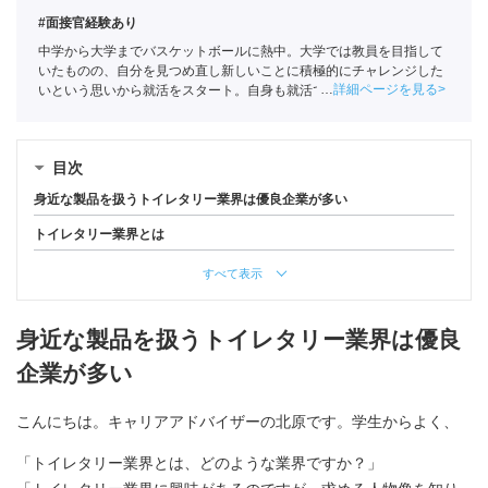
#面接官経験あり
中学から大学までバスケットボールに熱中。大学では教員を目指して
いたものの、自分を見つめ直し新しいことに積極的にチャレンジした
詳細ページを見る
いという思いから就活をスタート。自身も就活ではエージェントを利
用していたことで人材業界に興味を持ちポートに入社。
全国民営職業
紹介事業協会
職業紹介責任者（001-230308002-05631）
目次
身近な製品を扱うトイレタリー業界は優良企業が多い
トイレタリー業界とは
すべて表示
身近な製品を扱うトイレタリー業界は優良
企業が多い
こんにちは。キャリアアドバイザーの北原です。学生からよく、
「トイレタリー業界とは、どのような業界ですか？」