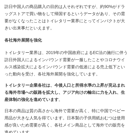
訪日中国人の商品購入の目的は人それぞれですが、約90%がドラ
ッグストアで買い物をして帰国するというデータがあり、その需
要がなくなったことはトイレタリー業界にとってインパクトが大
きい出来事だといえます。
各社海外展開を強化
トイレタリー業界は、2019年の中国政府によるEC法の施行に伴う
訪日外国人によるインバウンド需要が一服したことやコロナウイ
ルス感染拡大によるインバウンド需要の低迷による売上低下とい
った動向を受け、各社海外展開を強化しています。
トイレタリー企業各社は、今後人口と所得水準の上昇が見込まれ
る海外市場への販路を拡大し、アジア向けの輸出に力を入れ、生
産体制の強化を進めています
。
日本の商品は質の高さから海外で需要が高く、特に中国でベビー
用品が大きな人気を得ています。日本製の子供用紙おむつは使用
感が良いため需要が高く、各社メイン商品として海外での販売を
進めています。