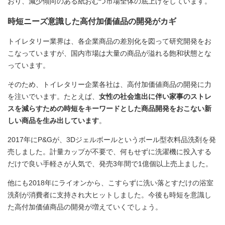
おり、減少傾向のある紙おむつ市場全体の底上げをしています。
時短ニーズ意識した高付加価値品の開発がカギ
トイレタリー業界は、各企業商品の差別化を図って研究開発をお
こなっていますが、国内市場は大量の商品が溢れる飽和状態とな
っています。
そのため、トイレタリー企業各社は、高付加価値商品の開発に力
を注いでいます。たとえば、
女性の社会進出に伴い家事のストレ
スを減らすための時短をキーワードとした商品開発をおこない新
しい商品を生み出しています
。
2017年にP&Gが、3Dジェルボールというボール型衣料品洗剤を発
売しました。計量カップが不要で、何もせずに洗濯機に投入する
だけで良い手軽さが人気で、発売3年間で1億個以上売上ました。
他にも2018年にライオンから、こすらずに洗い落とすだけの浴室
洗剤が消費者に支持され大ヒットしました。今後も時短を意識し
た高付加価値商品の開発が増えていくでしょう。