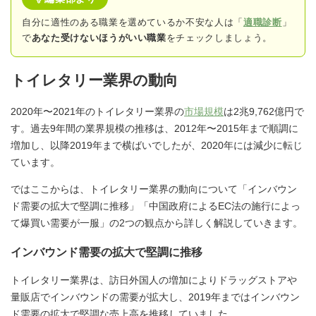
自分に適性のある職業を選めているか不安な人は「
適職診断
」
で
あなた受けないほうがいい職業
をチェックしましょう。
トイレタリー業界の動向
2020年〜2021年のトイレタリー業界の
市場規模
は2兆9,762億円で
す。過去9年間の業界規模の推移は、2012年〜2015年まで順調に
増加し、以降2019年まで横ばいでしたが、2020年には減少に転じ
ています。
ではここからは、トイレタリー業界の動向について「インバウン
ド需要の拡大で堅調に推移」「中国政府によるEC法の施行によっ
て爆買い需要が一服」の2つの観点から詳しく解説していきます。
インバウンド需要の拡大で堅調に推移
トイレタリー業界は、訪日外国人の増加によりドラッグストアや
量販店でインバウンドの需要が拡大し、2019年まではインバウン
ド需要の拡大で堅調な売上高を推移していました。