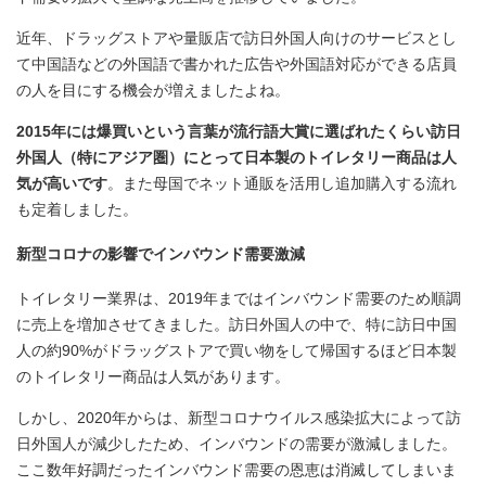
近年、ドラッグストアや量販店で訪日外国人向けのサービスとし
て中国語などの外国語で書かれた広告や外国語対応ができる店員
の人を目にする機会が増えましたよね。
2015年には爆買いという言葉が流行語大賞に選ばれたくらい訪日
外国人（特にアジア圏）にとって日本製のトイレタリー商品は人
気が高いです
。また母国でネット通販を活用し追加購入する流れ
も定着しました。
新型コロナの影響でインバウンド需要激減
トイレタリー業界は、2019年まではインバウンド需要のため順調
に売上を増加させてきました。訪日外国人の中で、特に訪日中国
人の約90%がドラッグストアで買い物をして帰国するほど日本製
のトイレタリー商品は人気があります。
しかし、2020年からは、新型コロナウイルス感染拡大によって訪
日外国人が減少したため、インバウンドの需要が激減しました。
ここ数年好調だったインバウンド需要の恩恵は消滅してしまいま