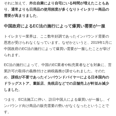
それに加えて、
外出自粛により自宅にいる時間が増えたこともあ
り、通常よりも日用品の使用頻度が多くなりトイレタリー商品の
需要が高まりました
。
中国政府によるEC法の施行によって爆買い需要が一服
トイレタリー業界は、ここ数年好調であったインバウンド需要の
恩恵が受けられなくなっています。なぜかというと、2019年1月に
中国政府のEC法の施行によって爆買い需要が一服したことが挙げ
られます。
EC法の施行によって、中国のEC業者や転売業者などを対象に、営
業許可の取得の義務付けと納税義務が課せられました。そのた
め、
課税が不要であったインバウンドバイヤーによる日本国内の
ドラッグストア、量販店、免税店などでの店舗売上が軒並み減少
しました
。
つまり、EC法施工に伴い、訪日中国人による爆買いが一服し、イ
ンバウンド向け商品の販売需要の勢いがなくなったということで
す。