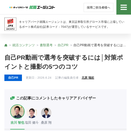
採用ご担当者様へ
トッ
キャリアパーク就職エージェントは、東京証券取引所グロース市場に上場してい
るポート株式会社(証券コード：7047)が運営しているサービスです。
サー
就活コンテンツ
書類選考
自己PR
自己PR動画で選考を突破するには│対策ポイントと撮影の5つのコツ
トップ
アド
自己PR動画で選考を突破するには│対策ポ
イントと撮影の5つのコツ
利用
自己PR
更新日：
2026.6.24
記事の編集責任者：
北原 瑞起
就活
経営
この記事にコメントしたキャリアアドバイザー
無料
吉川 智也
塩田 健斗
桑原 翔