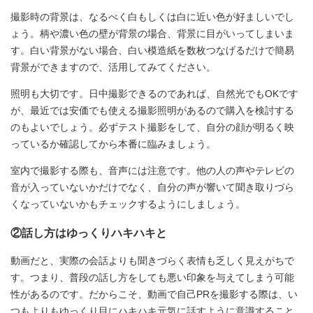
撮影時の背景は、なるべく白もしくは白に近い色が好ましいでし
ょう。柄や濃い色の壁が背景の場合、背景に目がいってしまいま
す。白い背景がない場合、白い模造紙を数枚つなげるだけで簡易
背景ができますので、活用してみてください。
照明も大切です。日中撮影できるのであれば、自然光でもOKです
が、最近では安価でも使える撮影照明があるので購入を検討する
のもよいでしょう。必ずテスト撮影をして、自分の顔が明るく映
っているか確認してから本番に臨みましょう。
室内で撮影する際も、音声には注意です。他の人の声やテレビの
音が入っていないかだけでなく、自分の声が響いて聞き取りづら
くなっていないかもチェックするようにしましょう。
②話し方はゆっくりハキハキと
動画だと、実際の会話よりも聞きづらく表情も乏しく見えがちで
す。つまり、普段の話し方をしても悪い印象を与えてしまう可能
性があるのです。だからこそ、動画で自己PRを撮影する際は、い
つもよりもゆっくり目にハキハキ元気に話すように意識すること