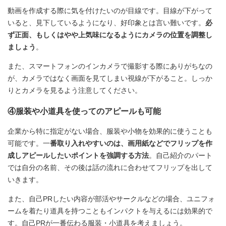
動画を作成する際に気を付けたいのが目線です。目線が下がって
いると、見下しているようになり、好印象とは言い難いです。
必
ず正面、もしくはやや上気味になるようにカメラの位置を調整し
ましょう
。
また、スマートフォンのインカメラで撮影する際にありがちなの
が、カメラではなく画面を見てしまい視線が下がること。しっか
りとカメラを見るよう注意してください。
④服装や小道具を使ってのアピールも可能
企業から特に指定がない場合、服装や小物を効果的に使うことも
可能です。一
番取り入れやすいのは、画用紙などでフリップを作
成しアピールしたいポイントを強調する方法
。自己紹介のパート
では自分の名前、その後は話の流れに合わせてフリップを出して
いきます。
また、自己PRしたい内容が部活やサークルなどの場合、ユニフォ
ームを着たり道具を持つこともインパクトを与えるには効果的で
す。自己PRが一番伝わる服装・小道具を考えましょう。