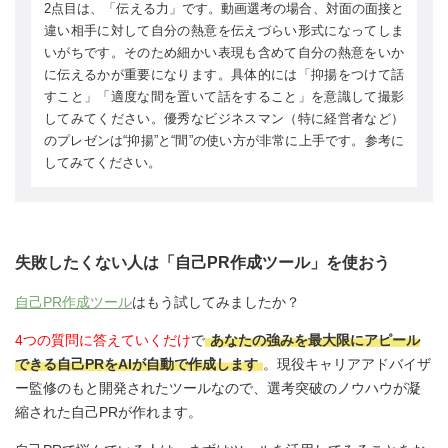
2点目は、「伝える力」です。動画選考の場合、対面の面接と
違い相手に対して自分の熱意を伝えづらい形式になってしま
いがちです。そのため細かい表現も含めて自分の熱意をいか
に伝えるかが重要になります。具体的には「抑揚をつけて話
すこと」「適度な間を置いて話をすること」を意識して撮影
してみてください。優秀なビジネスマン（特に経営者など）
のプレゼンは“抑揚”と“間”の使い方が非常に上手です。参考に
してみてください。
失敗したくない人は「自己PR作成ツール」を使おう
自己PR作成ツール
はもう試してみましたか？
4つの質問に答えていくだけ
で
あなたの強みを最大限にアピール
できる自己PRをAIが自動で作成します
。現役キャリアアドバイザ
ー監修のもと開発されたツールなので、選考突破のノウハウが凝
縮された自己PRが作れます。