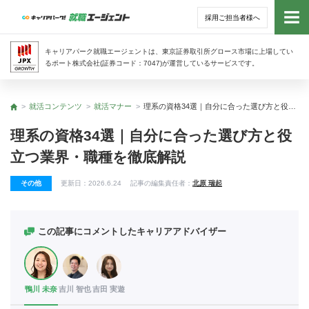
採用ご担当者様へ
トッ
キャリアパーク就職エージェントは、東京証券取引所グロース市場に上場してい
るポート株式会社(証券コード：7047)が運営しているサービスです。
サー
就活コンテンツ
就活マナー
理系の資格34選｜自分に合った選び方と役立つ業界・職種を徹底解説
トップ
アド
理系の資格34選｜自分に合った選び方と役
立つ業界・職種を徹底解説
利用
その他
更新日：
2026.6.24
記事の編集責任者：
北原 瑞起
就活
経営
この記事にコメントしたキャリアアドバイザー
無料
鴨川 未奈
吉川 智也
吉田 実遊