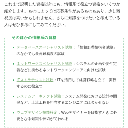
これまで説明した資格以外にも、情報系で役立つ資格をいくつか
紹介します。ものによっては応募条件があるものもあり、少し難
易度は高いかもしれません。さらに知識をつけたいと考えている
人はぜひ参考にしてみてください。
そのほかの情報系の資格
データベーススペシャリスト試験
：「情報処理技術者試験」
のなかでも最高難易度の試験
ネットワークスペシャリスト試験
：システムの企画や要件定
義などに携わるネットワークエンジニアに向けた試験
ITストラテジスト試験
：ITを活用して経営戦略を立て、実行
するのに役立つ
システムアーキテクト試験
：システム開発における設計や開
発など、上流工程を担当するエンジニアには欠かせない
ウェブデザイン技能検定
：Webデザイナーを目指すときに必
要となる知識や技術が問われる