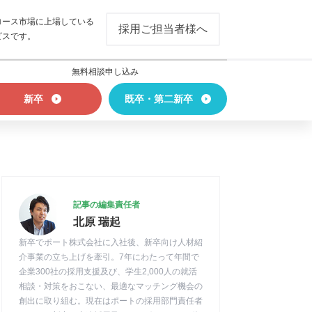
ロース市場に上場している
採用ご担当者様へ
ビスです。
無料相談申し込み
新卒
既卒・第二新卒
記事の編集責任者
北原 瑞起
新卒でポート株式会社に入社後、新卒向け人材紹
介事業の立ち上げを牽引。7年にわたって年間で
企業300社の採用支援及び、学生2,000人の就活
相談・対策をおこない、最適なマッチング機会の
創出に取り組む。現在はポートの採用部門責任者