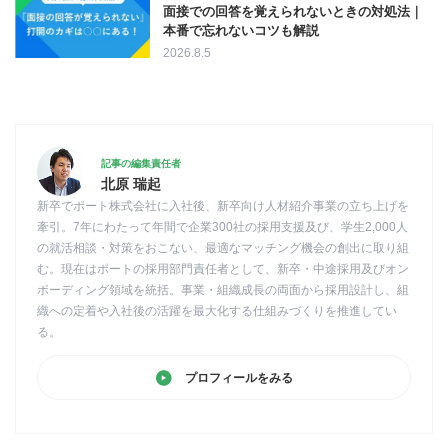
面接での回答を覚えられないときの対処法｜
本番で忘れないコツも解説
2026.8.5
記事の編集責任者
北原 瑞起
新卒でポート株式会社に入社後、新卒向け人材紹介事業の立ち上げを
牽引。7年にわたって年間で企業300社の採用支援及び、学生2,000人
の就活相談・対策をおこない、最適なマッチング機会の創出に取り組
む。現在はポートの採用部門責任者として、新卒・中途採用及びオン
ボーディング領域を統括。事業・組織成長の両面から採用設計し、組
織への定着や入社後の活躍を最大化する仕組みづくりを推進してい
る。
プロフィールをみる