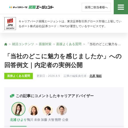
採用ご担当者様へ
トッ
キャリアパーク就職エージェントは、東京証券取引所グロース市場に上場してい
るポート株式会社(証券コード：7047)が運営しているサービスです。
サー
就活コンテンツ
面接対策
面接よくある質問
「当社のどこに魅力を感じましたか」への回答例文｜内定者の実例公開
トップ
アド
「当社のどこに魅力を感じましたか」への
回答例文｜内定者の実例公開
利用
面接よくある質問
更新日：
2026.8.5
記事の編集責任者：
北原 瑞起
就活
経営
この記事にコメントしたキャリアアドバイザー
無料
北浦 ひより
鴨川 未奈
加藤 大智
熊野 公俊