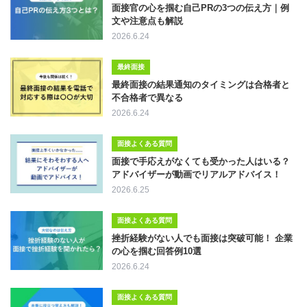
面接官の心を掴む自己PRの3つの伝え方｜例
文や注意点も解説
2026.6.24
最終面接
最終面接の結果通知のタイミングは合格者と
不合格者で異なる
2026.6.24
面接よくある質問
面接で手応えがなくても受かった人はいる？
アドバイザーが動画でリアルアドバイス！
2026.6.25
面接よくある質問
挫折経験がない人でも面接は突破可能！ 企業
の心を掴む回答例10選
2026.6.24
面接よくある質問