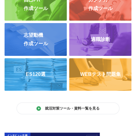
作成ツール
作成ツール
志望動機
適職診断
作成ツール
ES120選
WEBテスト問題集
就活対策ツール・資料一覧を見る