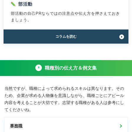
バ
部活動
イ
部活動の自己PRならではの注意点や伝え方を押さえておき
ト」
で
ましょう。
差
別
化
「自
コラム
を読む
す
己
る
PR
コ
で
ツ
部
｜
活
就
職種別の伝え方＆例文集
動
5
活
を
の
魅
プ
力
ロ
当然ですが、職種によって求められるスキルは異なります。その
的
の
に
ため、企業が求める人物像を意識しながら、職種ごとにアピール
本
伝
内容を考えることが大切です。志望する職種がある人は参考にし
音
え
も
てくださいね。
る
解
コ
説！」
ツ
事務職
｜
強