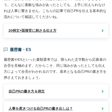
え
プ
う。どんなに素敵な強みがあったとしても、上手に伝えられなけ
方
で
れば人事に響きません。こちらの記事で自己PRを伝える基本的な
ま
自
で
流れについて確認してくださいね。
己
解
分
説」
析
20例文×面接官に刺さる伝え方
を
進
め
る
た
履歴書・ES
め
の
履歴書やESといった書類選考では、限られた文字数から応募者の
3
合否を見極めます。だからこそ、同じ強みがあったとしても伝え
ス
方によって合否がわかれるのです。基本となる自己PRの書き方を
テ
ッ
押さえておきましょう。
プ」
自己PRの書き方＆例文
人事を惹きつける自己PRの書き出しは？