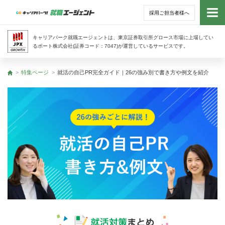
採用ご担当者様へ
トッ
キャリアパーク就職エージェントは、東京証券取引所グロース市場に上場してい
るポート株式会社(証券コード：7047)が運営しているサービスです。
サー
特集ページ
就活の自己PR完全ガイド｜26の強み別で書き方や例文を紹介
トップ
アド
利用
就活
経営
無料