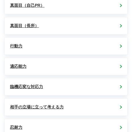
真面目（自己PR）
真面目（長所）
行動力
適応能力
臨機応変な対応力
相手の立場に立って考える力
忍耐力