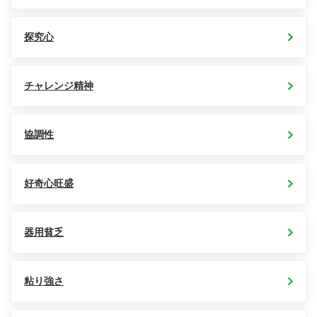
探究心
チャレンジ精神
協調性
好奇心旺盛
器用貧乏
粘り強さ