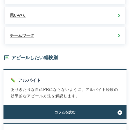
思いやり
チームワーク
アピールしたい経験別
アルバイト
ありきたりな自己PRにならないように、アルバイト経験の
効果的なアピール方法を解説します。
「自
コラム
を読む
己
PR「ア
ル