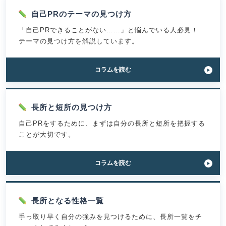
自己PRのテーマの見つけ方
「自己PRできることがない……」と悩んでいる人必見！
テーマの見つけ方を解説しています。
「自
コラム
を読む
己
PR
が
な
長所と短所の見つけ方
い
自己PRをするために、まずは自分の長所と短所を把握する
人
の
ことが大切です。
作
成
ガ
「長
コラム
を読む
イ
所
ド！
と
簡
短
単
所
長所となる性格一覧
に
が
題
手っ取り早く自分の強みを見つけるために、長所一覧をチ
わ
材