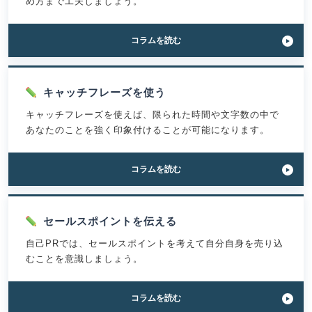
め方まで工夫しましょう。
「自
コラム
を読む
己
PR
の
締
キャッチフレーズを使う
め
キャッチフレーズを使えば、限られた時間や文字数の中で
方
が
あなたのことを強く印象付けることが可能になります。
す
ぐ
わ
「合
コラム
を読む
か
格
る！
率
職
が
種・
上
セールスポイントを伝える
強
が
み
自己PRでは、セールスポイントを考えて自分自身を売り込
る
別
自
むことを意識しましょう。
の
己
締
PR〜
め
キ
「魅
コラム
を読む
方
ャ
力