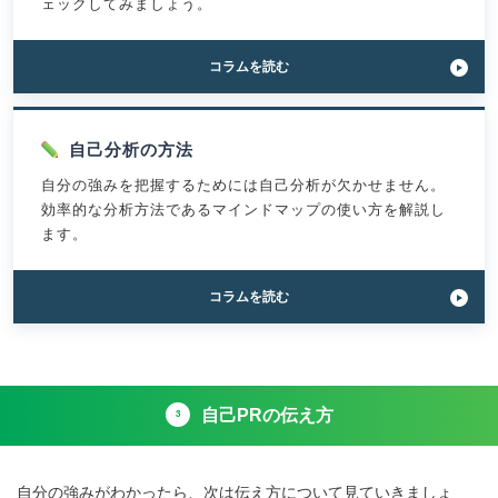
か
ェックしてみましょう。
を
ら
見
な
つ
い……
「【性
コラム
を読む
け
必
格
る
ず
48
方
見
選】
法
つ
長
自己分析の方法
12
か
所
選」
る
自分の強みを把握するためには自己分析が欠かせません。
に
方
な
効率的な分析方法であるマインドマップの使い方を解説し
法
る
ます。
8
性
選」
格
一
「実
コラム
を読む
覧
例
表
付
｜
き
見
｜
つ
マ
け
自己PRの伝え方
イ
3
方
ン
か
ド
ら
マ
伝
自分の強みがわかったら、次は伝え方について見ていきましょ
ッ