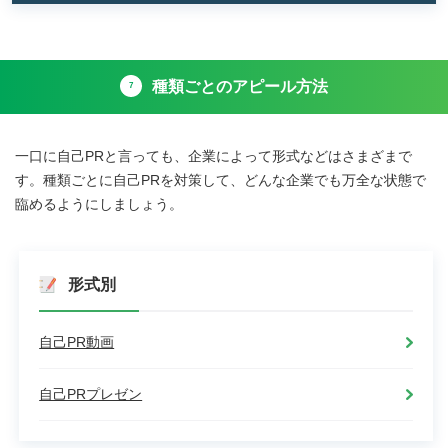
一
ッ
的
覧
チ
な
表
フ
セ
と
レ
ー
例
ー
種類ごとのアピール方法
ル
7
文」
ズ
ス
編〜
ポ
作
イ
成
一口に自己PRと言っても、企業によって形式などはさまざまで
ン
手
ト
す。種類ごとに自己PRを対策して、どんな企業でも万全な状態で
順
の
臨めるようにしましょう。
や
例
例
は？
文
ES
20
や
選」
形式別
面
接
で
自
自己PR動画
分
を
自己PRプレゼン
売
り
込
む