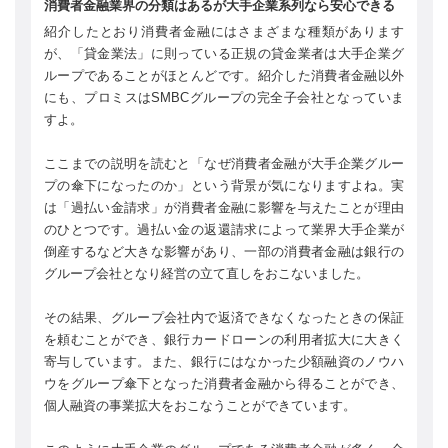
消費者金融業界の分類はあるが大手企業系列なら安心できる
紹介したとおり消費者金融にはさまざまな種類があります
が、「貸金業法」に則っている正規の貸金業者は大手企業グ
ループであることがほとんどです。紹介した消費者金融以外
にも、プロミスはSMBCグループの完全子会社となっていま
すよ。
ここまでの説明を読むと「なぜ消費者金融が大手企業グルー
プの傘下になったのか」という背景が気になりますよね。実
は「過払い金請求」が消費者金融に影響を与えたことが理由
のひとつです。過払い金の返還請求によって業界大手企業が
倒産するなど大きな影響があり、一部の消費者金融は銀行の
グループ会社となり経営の立て直しをおこないました。
その結果、グループ会社内で返済できなくなったときの保証
を頼むことができ、銀行カードローンの利用者拡大に大きく
寄与しています。また、銀行にはなかった少額融資のノウハ
ウをグループ傘下となった消費者金融から得ることができ、
個人融資の事業拡大をおこなうことができています。