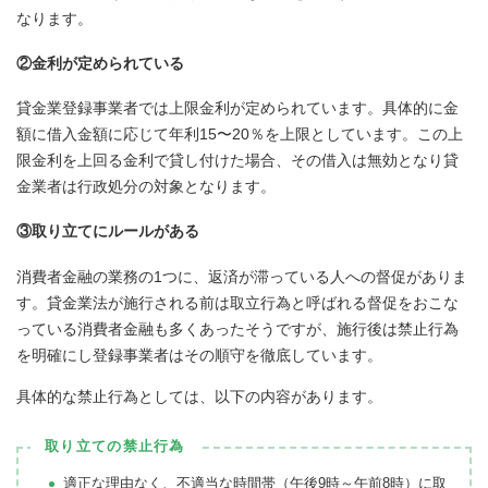
なります。
②金利が定められている
貸金業登録事業者では上限金利が定められています。具体的に金
額に借入金額に応じて年利15〜20％を上限としています。この上
限金利を上回る金利で貸し付けた場合、その借入は無効となり貸
金業者は行政処分の対象となります。
③取り立てにルールがある
消費者金融の業務の1つに、返済が滞っている人への督促がありま
す。貸金業法が施行される前は取立行為と呼ばれる督促をおこな
っている消費者金融も多くあったそうですが、施行後は禁止行為
を明確にし登録事業者はその順守を徹底しています。
具体的な禁止行為としては、以下の内容があります。
取り立ての禁止行為
適正な理由なく、不適当な時間帯（午後9時～午前8時）に取