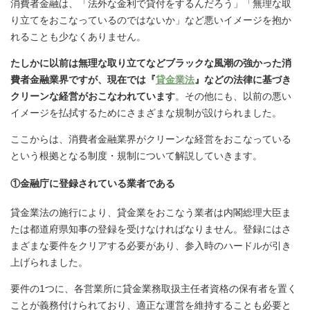
消費者金融は、「法外な金利で貸付をするんだろう」「無理な取
り立てをおこなっているのではないか」など悪いイメージを抱か
れることも少なくありません。
たしかに以前は無理な取り立てなどブラックな風潮の強かった消
費者金融業界ですが、現在では『
貸金業法
』などの法律に基づき
クリーンな経営がおこなわれています
。その他にも、以前の悪い
イメージを払拭するためにさまざまな規制が設けられました。
ここからは、消費者金融業界がクリーンな経営をおこなっている
という根拠となる制度・規制について解説していきます。
①金融庁に登録されている業者である
貸金業法の施行により、貸金業をおこなう業者は内閣総理大臣ま
たは都道府県知事の登録を受けなければなりません。登録にはさ
まざまな要件をクリアする必要があり、参入時のハードルが引き
上げられました。
要件の1つに、各営業所に貸金業務取扱主任者資格の保有者を置く
ことが義務付けられており、適正な運営を維持することも必要と