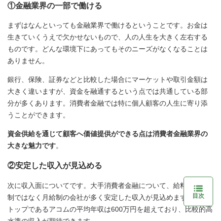
①金融業界の一部で働ける
まずはなんといっても金融業界で働けるということです。お金は
生きていくうえで欠かせないもので、人の人生を大きく左右する
ものです。どんな環境下にあってもそのニーズがなくなることは
ありません。
銀行、保険、証券などと比較した場合にマーケットや取引金額は
大きく違いますが、資金を融通するという点では共通している部
分が多くあります。消費者金融では特に個人顧客の人生に寄り添
うことができます。
資金供給を通じて顧客へ価値提供ができる点は消費者金融業界の
大きな魅力です
。
②安定した収入が見込める
次に収入面についてです。大手消費者金融について、給料は歩合
目次
制ではなく月給制の会社が多く安定した収入が見込めます。業界
トップであるアコムの平均年収は600万円を超えており、比較的高
水準の収入が期待できます。