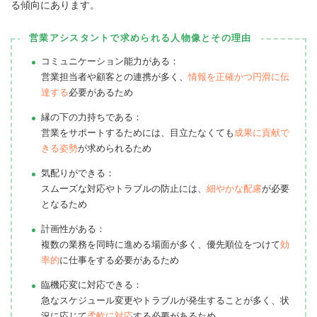
る傾向にあります。
営業アシスタントで求められる人物像とその理由
コミュニケーション能力がある：
営業担当者や顧客との連携が多く、
情報を正確かつ円滑に伝
達する
必要があるため
縁の下の力持ちである：
営業をサポートするためには、目立たなくても
成果に貢献で
きる姿勢
が求められるため
気配りができる：
スムーズな対応やトラブルの防止には、
細やかな配慮
が必要
となるため
計画性がある：
複数の業務を同時に進める場面が多く、優先順位をつけて
効
率的
に仕事をする必要があるため
臨機応変に対応できる：
急なスケジュール変更やトラブルが発生することが多く、状
況に応じて
柔軟に対応
する必要があるため