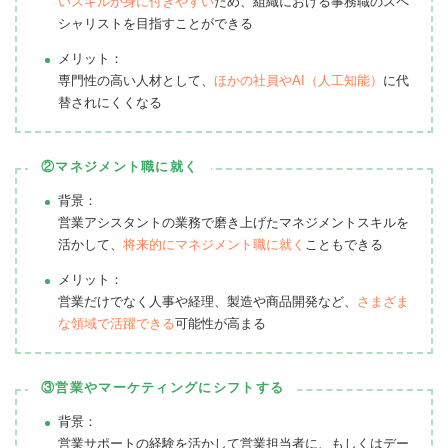
いスキルが身に付きやすい
ため、組織における事務職のスペ
シャリストを目指すことができる
メリット：
専門性の高い人材として、
ほかの社員やAI（人工知能）
に代
替されにくくなる
②マネジメント職に就く
背景：
営業アシスタントの業務で磨き上げたマネジメントスキルを
活かして、
将来的にマネジメント職に就く
こともできる
メリット：
営業だけでなく人事や経理、製造や商品開発など、
さまざま
な領域で活躍できる
可能性が高まる
③営業やマーケティングにシフトする
背景：
営業サポートの経験を活かして営業担当者に、もしくはデー