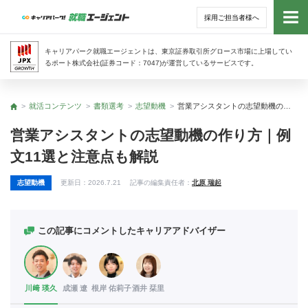
採用ご担当者様へ
トッ
キャリアパーク就職エージェントは、東京証券取引所グロース市場に上場してい
るポート株式会社(証券コード：7047)が運営しているサービスです。
サー
就活コンテンツ
書類選考
志望動機
営業アシスタントの志望動機の作り方｜例文11選と注意点も解説
トップ
アド
営業アシスタントの志望動機の作り方｜例
文11選と注意点も解説
利用
志望動機
更新日：
2026.7.21
記事の編集責任者：
北原 瑞起
就活
経営
この記事にコメントしたキャリアアドバイザー
無料
川﨑 瑛久
成瀬 遼
根岸 佑莉子
酒井 栞里