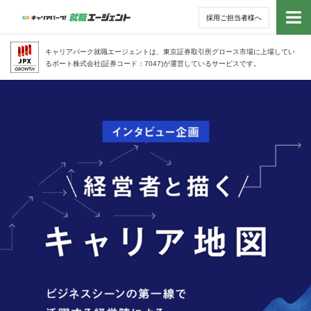
採用ご担当者様へ
トッ
キャリアパーク就職エージェントは、東京証券取引所グロース市場に上場してい
るポート株式会社(証券コード：7047)が運営しているサービスです。
サー
ビジネスシーンの第一線で活躍する経営陣に
キャリア地図｜経営者がキャリア
よるVUCA時代を生き抜くためのキャリアデ
アド
の指針を説くインタビュー企画
ザイン論
利用
就活
経営
無料