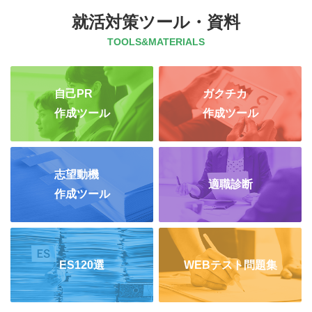
就活対策ツール・資料
TOOLS&MATERIALS
自己PR
ガクチカ
作成ツール
作成ツール
志望動機
適職診断
作成ツール
ES120選
WEBテスト問題集