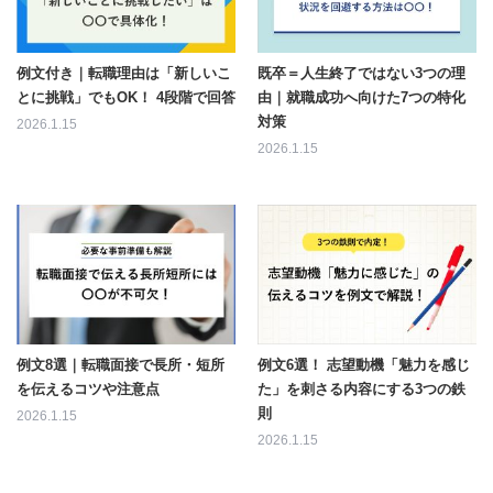
例文付き｜転職理由は「新しいこ
既卒＝人生終了ではない3つの理
とに挑戦」でもOK！ 4段階で回答
由｜就職成功へ向けた7つの特化
対策
2026.1.15
2026.1.15
例文8選｜転職面接で長所・短所
例文6選！ 志望動機「魅力を感じ
を伝えるコツや注意点
た」を刺さる内容にする3つの鉄
則
2026.1.15
2026.1.15