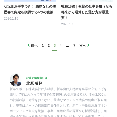
状況別お手本つき！ 職歴なしの履
職種16選｜夜勤の仕事を狙うなら
歴書で内定を獲得する6つの秘策
将来から逆算した選び方が最重
要！
2026.1.15
2026.1.15
前へ
1
2
3
4
…
7
次へ
記事の編集責任者
北原 瑞起
新卒でポート株式会社に入社後、新卒向け人材紹介事業の立ち上げを
牽引。7年にわたって年間で企業300社の採用支援及び、学生2,000人
の就活相談・対策をおこない、最適なマッチング機会の創出に取り組
む。現在はポートの採用部門責任者として、新卒・中途採用及びオン
ボーディング領域を統括。事業・組織成長の両面から採用設計し、組
織への定着や入社後の活躍を最大化する仕組みづくりを推進してい