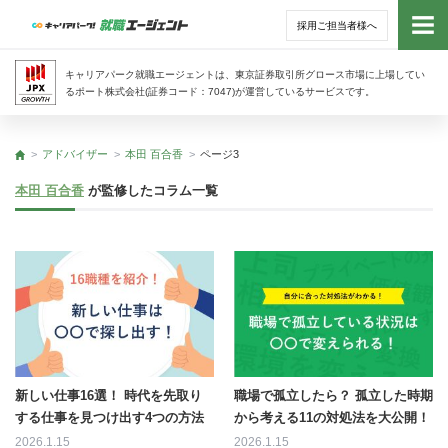
採用ご担当者様へ
トッ
キャリアパーク就職エージェントは、東京証券取引所グロース市場に上場してい
るポート株式会社(証券コード：7047)が運営しているサービスです。
サー
アドバイザー
本田 百合香
ページ3
トップ
アド
本田 百合香
が監修したコラム一覧
利用
就活
経営
無料
新しい仕事16選！ 時代を先取り
職場で孤立したら？ 孤立した時期
する仕事を見つけ出す4つの方法
から考える11の対処法を大公開！
2026.1.15
2026.1.15