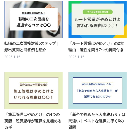
転職の二次面接対策5ステップ｜
「ルート営業はやめとけ」の2大
頻出質問と回答例も紹介
理由｜適性を問う7つの質問付き
2026.1.15
2026.1.15
「施工管理はやめとけ」の4つの
「新卒で辞めたら人生終わり」は
実態｜逆算思考が適職を見極める
間違い｜ベストな選択に導く6の
カギ
質問