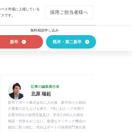
ロース市場に上場している
採用ご担当者様へ
ビスです。
無料相談申し込み
新卒
既卒・第二新卒
記事の編集責任者
北原 瑞起
新卒でポート株式会社に入社後、新卒向け人材紹
介事業の立ち上げを牽引。7年にわたって年間で
企業300社の採用支援及び、学生2,000人の就活
相談・対策をおこない、最適なマッチング機会の
創出に取り組む。現在はポートの採用部門責任者