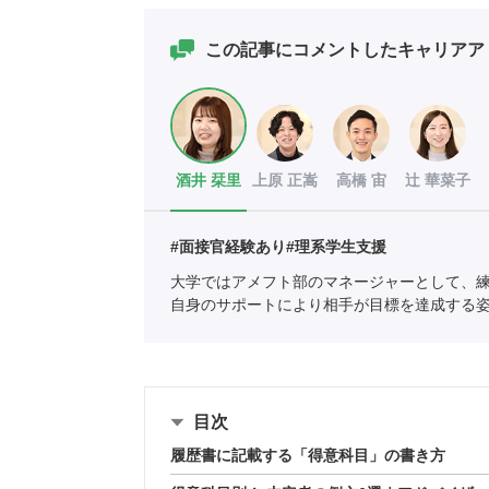
この記事にコメントしたキャリアア
酒井 栞里
上原 正嵩
高橋 宙
辻 華菜子
#面接官経験あり
#理系学生支援
大学ではアメフト部のマネージャーとして、
自身のサポートにより相手が目標を達成する
ポートに新卒入社し、理系学生をメインに支
全国民営職業紹介事業協会
職業紹介責任者（001-
目次
履歴書に記載する「得意科目」の書き方