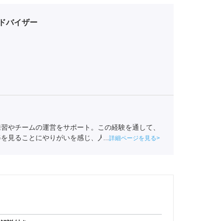
ドバイザー
練習やチームの運営をサポート。この経験を通して、
姿を見ることにやりがいを感じ、人材業界を目指す。
詳細ページを見る
援。
キャリアコンサルタント
（登録番号23034402）/
230123001-05662）