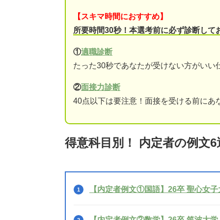
【スキマ時間におすすめ】
所要時間30秒！本選考前に必ず診断して
①
適職診断
たった30秒であなたが受けない方がいい
②
面接力診断
40点以下は要注意！面接を受ける前にあ
得意科目別！ 内定者の例文
【内定者例文①国語】26卒 聖心女子
【内定者例文②数学】26卒 筑波大学 