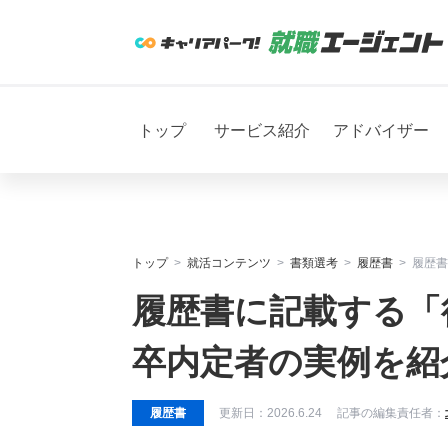
トップ
サービス紹介
アドバイザー
トップ
就活コンテンツ
書類選考
履歴書
履歴書
履歴書に記載する「
卒内定者の実例を紹
履歴書
更新日：
2026.6.24
記事の編集責任者：