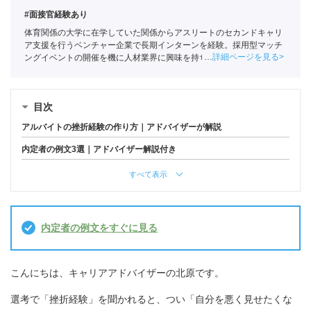
#面接官経験あり
体育関係の大学に在学していた関係からアスリートのセカンドキャリ
ア支援を行うベンチャー企業で長期インターンを経験。採用型マッチ
詳細ページを見る
ングイベントの開催を機に人材業界に興味を持ち始め、ポートに新卒
入社。
全国民営職業紹介事業協会
職業紹介責任者（001-230209002-
05665）
目次
アルバイトの挫折経験の作り方｜アドバイザーが解説
内定者の例文3選｜アドバイザー解説付き
すべて表示
内定者の例文をすぐに見る
こんにちは、キャリアアドバイザーの北原です。
選考で「挫折経験」を聞かれると、つい「自分を悪く見せたくな