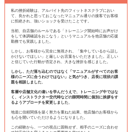
私の挫折経験は、アルバイト先のフィットネスクラブにおい
て、良かれと思っておこなったマニュアル通りの接客でお客様
に拒絶され、強いショックを受けたことです。
当初、自店舗のルールである「トレーニング開始時にお声がけ
をして体調確認をおこなう」というマニュアルを他店舗の応援
勤務でも実践しました。
しかし、お客様から完全に無視され、「集中しているから話し
かけないでほしい」と厳しいお言葉をいただきました。正しい
と信じていた行動が否定され、大きな挫折を感じました。
しかし、ただ落ち込むのではなく「マニュアルがすべてのお客
様のニーズに合うわけではない」と気がつき、店長に現状の課
題を相談しました
。
客層や店舗文化の違いを学んだうえで、トレーニング中ではな
く、インストラクター交代時などの隙間時間に個別に挨拶をす
るようアプローチを変更しました
。
地道に信頼関係を築く努力を重ねた結果、他店舗のお客様から
も心を開いていただけるようになりました。
この経験から、一つの視点に固執せず、相手のニーズに合わせ