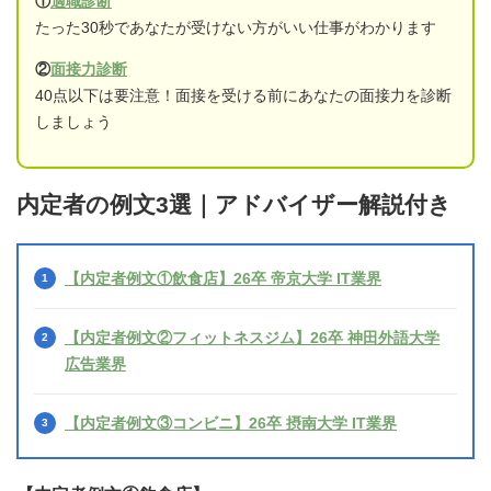
①
適職診断
たった30秒であなたが受けない方がいい仕事がわかります
②
面接力診断
40点以下は要注意！面接を受ける前にあなたの面接力を診断
しましょう
内定者の例文3選｜アドバイザー解説付き
【内定者例文①飲食店】26卒 帝京大学 IT業界
【内定者例文②フィットネスジム】26卒 神田外語大学
広告業界
【内定者例文③コンビニ】26卒 摂南大学 IT業界