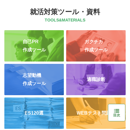
就活対策ツール・資料
TOOLS&MATERIALS
自己PR
ガクチカ
作成ツール
作成ツール
志望動機
適職診断
作成ツール
ES120選
WEBテスト問題集
目次