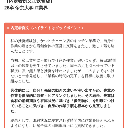
【内定者例文①飲食店】
26卒 帝京大学 IT業界
内定者例文（ハイライトはグッドポイント）
私の挫折経験は、かつ丼チェーン店のキッチン業務で、自身の
作業の遅さから店舗全体の運営に支障をきたし、激しく落ち込
んだことです。
当初、私は業務に不慣れで仕込み作業が追いつかず、毎日1時間
以上の残業を発生させていました。周囲の足を引っ張っている
状況に強い無力感と挫折を味わいましたが、このままではいけ
ないと一念発起し、「業務の時間内完了」を目標に改善に取り
組みました。
具体的には、自分と先輩の動きの違いを洗い出すため、先輩の
作業を徹底的に観察・ヒアリングしました。その結果、先輩は
食材の消費期限や在庫状況に基づき「優先順位」を明確につけ
ていることに気づき、自身の作業手順を根本から見直しまし
た
。
結果として、混雑状況に左右されず時間内に作業を終えられる
ようになり、店舗全体の回転率向上にも貢献できました。