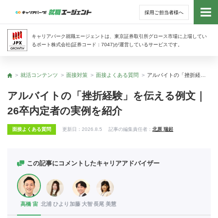
採用ご担当者様へ
トッ
キャリアパーク就職エージェントは、東京証券取引所グロース市場に上場してい
るポート株式会社(証券コード：7047)が運営しているサービスです。
サー
就活コンテンツ
面接対策
面接よくある質問
アルバイトの「挫折経験」を伝える例文｜26卒内定者の実例を紹介
トップ
アド
アルバイトの「挫折経験」を伝える例文｜
26卒内定者の実例を紹介
利用
面接よくある質問
更新日：
2026.8.5
記事の編集責任者：
北原 瑞起
就活
経営
この記事にコメントしたキャリアアドバイザー
無料
高橋 宙
北浦 ひより
加藤 大智
長尾 美慧