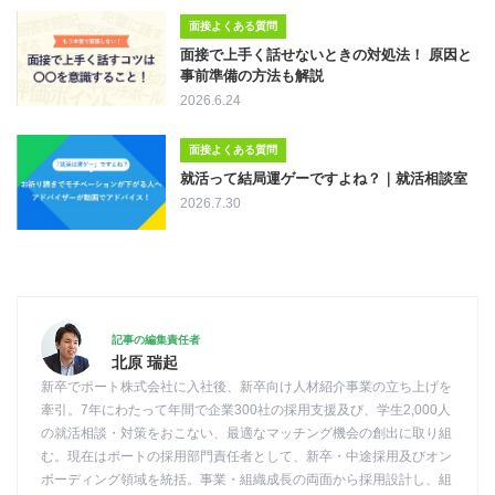
面接よくある質問
面接で上手く話せないときの対処法！ 原因と
事前準備の方法も解説
2026.6.24
面接よくある質問
就活って結局運ゲーですよね？｜就活相談室
2026.7.30
記事の編集責任者
北原 瑞起
新卒でポート株式会社に入社後、新卒向け人材紹介事業の立ち上げを
牽引。7年にわたって年間で企業300社の採用支援及び、学生2,000人
の就活相談・対策をおこない、最適なマッチング機会の創出に取り組
む。現在はポートの採用部門責任者として、新卒・中途採用及びオン
ボーディング領域を統括。事業・組織成長の両面から採用設計し、組