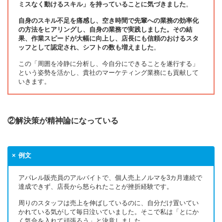
ミスなく動けるスキル」を持っていることに気づきました
。
自身のスキル不足を痛感し、空き時間で先輩への業務の効率化
の方法をヒアリングし、自身の業務で実践しました。その結
果、作業スピードが大幅に向上し、店長にも信頼のおけるスタ
ッフとして認定され、シフトの数も増えました
。
この「周囲を冷静に分析し、今自分にできることを遂行する」
という姿勢を活かし、貴社のマーケティング業務にも貢献して
いきます。
②解決策が精神論になっている
例文
アパレル販売員のアルバイトで、個人売上ノルマを3カ月連続で
達成できず、店長から怒られたことが挫折経験です。
周りのスタッフは売上を伸ばしているのに、自分だけ置いてい
かれている気がして毎日泣いていました。そこで私は「とにか
く気合を入れて頑張ろう」と決意しました。