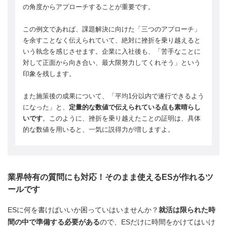
の角度からアプローチすることが重要です。
この例文であれば、課題解決に向けた「三つのアプローチ」
を余すことなく伝えられていて、絶対に挫折を乗り越えると
いう執念を感じさせます。企業に入社後も、「苦手なことに
対して正面から向き合い、最大限努力してくれそう」という
印象を残します。
また施策後の成果について、「平均1分以内で遂行できるよう
になった」と、
定量的な数値で伝えられている点も素晴らし
いです
。このように、挫折を乗り越えたことの証明は、具体
的な数値を用いると、一気に説得力が増しますよ。
業界特有の質問にも対応！そのまま使えるESが作れるツ
ールです
ESに何を書けばいいか困っていはいませんか？
就活は限られた時
間の中で準備する必要がある
ので、ESだけに時間をかけてはいけ