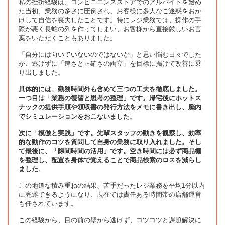
私の挫折経験は、コンビニエンスストアでのアルバイトを始め
た当初、業務の多さに圧倒され、お客様に多大なご迷惑をおか
けして自信を喪失したことです。特にレジ業務では、操作の手
際が悪く長蛇の列を作ってしまい、お客様から直接厳しいお言
葉をいただくこともありました。
「自分には向いていないのではないか」と思い悩む日々でした
が、逃げずに「速さと正確さの両立」を目標に掲げて改善に乗
り出しました。
具体的には、勤務時間外も含めて三つの工夫を徹底しました。
一つ目は「業務の復習と思考の整理」です。帰宅後にホットス
ナックの提供手順や領収書の発行方法をメモに書き出し、脳内
でシミュレーションをおこないました
。
次に「模倣と実践」です。先輩スタッフの動きを観察し、効率
的な動作のコツを質問して自身の業務に取り入れました。そし
て最後に、「隙間時間の活用」です。空き時間には必ず商品棚
を整理し、配置を身体で覚えることで商品検索のロスを減らし
ました
。
この地道な積み重ねの結果、苦手だったレジ業務を平均1分以内
に完遂できるようになり、現在では責任ある時間帯の店舗運営
も任されています。
この経験から、目の前の壁から逃げず、コツコツと課題解決に