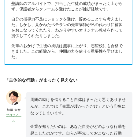
塾講師のアルバイトで、担当した生徒の成績がまったく上がら
ず、保護者からクレームを受けたことが挫折経験です。
自分の指導力不足にショックを受け、辞めることすら考えまし
た。しかし、見かねたベテランの先輩講師が私の代わりに補習
をおこなってくれたり、わかりやすいオリジナル教材を作って
提供してくれたりしました。
先輩のおかげで生徒の成績は無事に上がり、志望校にも合格で
きました。この経験から、仲間の力を借りる重要性を学びまし
た。
「主体的な行動」がまったく見えない
周囲の助けを借りること自体はまったく悪くありませ
んが、これでは「先輩が凄かっただけ」という印象に
加藤 大智
なってしまいます。
プロフィー
ル
企業が知りたいのは、あなた自身がどのような行動を
起こしたのかです。自らが率先しておこなった行動