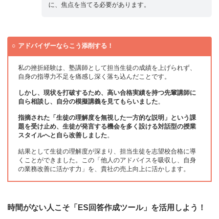
に、焦点を当てる必要があります。
アドバイザーならこう添削する！
私の挫折経験は、塾講師として担当生徒の成績を上げられず、
自身の指導力不足を痛感し深く落ち込んだことです。
しかし、現状を打破するため、高い合格実績を持つ先輩講師に
自ら相談し、自分の模擬講義を見てもらいました
。
指摘された「生徒の理解度を無視した一方的な説明」という課
題を受け止め、生徒が発言する機会を多く設ける対話型の授業
スタイルへと自ら改善しました
。
結果として生徒の理解度が深まり、担当生徒を志望校合格に導
くことができました。この「他人のアドバイスを吸収し、自身
の業務改善に活かす力」を、貴社の売上向上に活かします。
時間がない人こそ「ES回答作成ツール」を活用しよう！