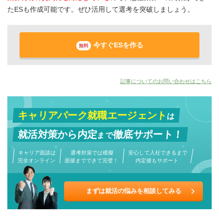
たESも作成可能です。ぜひ活用して選考を突破しましょう。
今すぐESを作る
無料
記事についてのお問い合わせはこちら
キャリアパーク就職エージェント
は
就活対策から
内定
徹底サポート！
まで
キャリア面談は
選考対策では模擬
安心して入社できるまで
完全オンライン
面接までできて完璧！
内定後もサポート
まずは就活の悩みを相談してみる