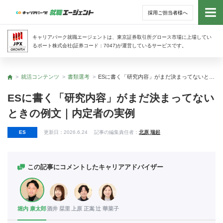
採用ご担当者様へ
トッ
キャリアパーク就職エージェントは、東京証券取引所グロース市場に上場してい
るポート株式会社(証券コード：7047)が運営しているサービスです。
サー
就活コンテンツ
書類選考
ESに書く「研究内容」がまだ決まってないときの例文｜内定者の実例
トップ
アド
ESに書く「研究内容」がまだ決まってない
ときの例文｜内定者の実例
利用
ES
更新日：
2026.6.24
記事の編集責任者：
北原 瑞起
就活
経営
この記事にコメントしたキャリアアドバイザー
無料
堀内 康太郎
酒井 栞里
上原 正嵩
辻 華菜子