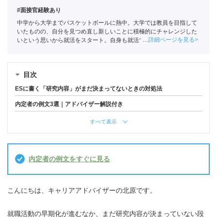
#面接官経験あり
中学から大学までバスケットボールに熱中。大学では教員を目指して
いたものの、自分を見つめ直し新しいことに積極的にチャレンジした
詳細ページを見る
いという思いから就活をスタート。自身も就活ではエージェントを利
用していたことで人材業界に興味を持ちポートに入社。
全国民営職業
紹介事業協会
職業紹介責任者（001-230308002-05631）
目次
ESに書く「研究内容」がまだ決まってないときの対処法
内定者の例文3選｜アドバイザー解説付き
すべて表示
内定者の例文をすぐに見る
こんにちは、キャリアアドバイザーの北原です。
就職活動の早期化が進むなか、まだ研究内容が決まっていない段