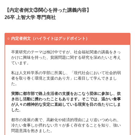
【内定者例文③関心を持った講義内容】
26卒 上智大学 専門商社
内定者例文（ハイライトはグッドポイント）
卒業研究のテーマは検討中ですが、社会福祉関連の講義をきっ
かけに興味を持った、貧困問題に関する研究を深めたいと考え
ています。
私は人文科学系の学部に所属し、「現代社会において社会的弱
者を取り巻く環境と支援のあり方」に着目して学んできまし
た。
実際に都市部で路上生活者の支援をおこなう団体に参加し、炊
き出し活動に携わったこともあります。そこでは、温かい食事
が人々の精神的な安定に直結している現実を目の当たりにしま
した
。
都市の発展の裏で、高齢化や経済的理由により追いつめられ、
冷たい食事しか摂れない方々が多く存在することを知り、強い
問題意識を抱きました。