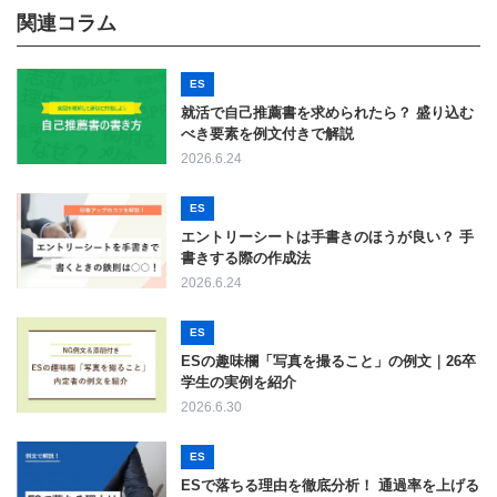
関連コラム
ES
就活で自己推薦書を求められたら？ 盛り込む
べき要素を例文付きで解説
2026.6.24
ES
エントリーシートは手書きのほうが良い？ 手
書きする際の作成法
2026.6.24
ES
ESの趣味欄「写真を撮ること」の例文｜26卒
学生の実例を紹介
2026.6.30
ES
ESで落ちる理由を徹底分析！ 通過率を上げる