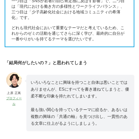
一つ目は「SNSが若者の自己肯定感に及ぼす影響」で、二つ目
は「現代における働き方の多様性とワークライフバランス」、
三つ目は「少子高齢化社会における地域コミュニティの希薄
化」です。
どれも現代社会において重要なテーマだと考えているため、こ
れからのゼミの活動を通じてさらに深く学び、最終的に自分が
一番やりがいを持てるテーマを選びたいです。
「結局何がしたいの？」と思われてしまう
いろいろなことに興味を持つこと自体は悪いことでは
ありませんが、ESにすべてを書き連ねてしまうと、優
上原 正嵩
柔不断な印象を持たれてしまいます。
プロフィー
ル
最も強い関心を持っているテーマに絞るか、あるいは
複数の興味の「共通の軸」を見つけ出し、一貫性のあ
る文章に仕上がるようにしましょう。