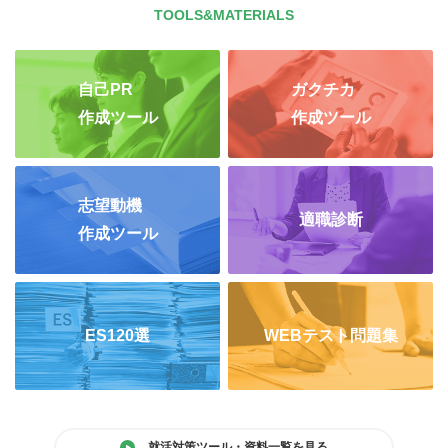
TOOLS&MATERIALS
自己PR
ガクチカ
作成ツール
作成ツール
志望動機
適職診断
作成ツール
ES120選
WEBテスト問題集
就活対策ツール・資料一覧を見る