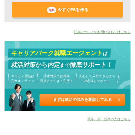
今すぐESを作る
無料
記事についてのお問い合わせはこちら
キャリアパーク就職エージェント
は
就活対策から
内定
徹底サポート！
まで
キャリア面談は
選考対策では模擬
安心して入社できるまで
完全オンライン
面接までできて完璧！
内定後もサポート
まずは就活の悩みを相談してみる
既卒・第二新卒の人はこちら