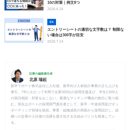
10の対策｜例文8つ
2026.6.24
ES
エントリーシートの適切な文字数は？ 制限な
い場合は300字が目安
2026.7.14
記事の編集責任者
北原 瑞起
新卒でポート株式会社に入社後、新卒向け人材紹介事業の立ち上げを
牽引。7年にわたって年間で企業300社の採用支援及び、学生2,000人
の就活相談・対策をおこない、最適なマッチング機会の創出に取り組
む。現在はポートの採用部門責任者として、新卒・中途採用及びオン
ボーディング領域を統括。事業・組織成長の両面から採用設計し、組
織への定着や入社後の活躍を最大化する仕組みづくりを推進してい
る。