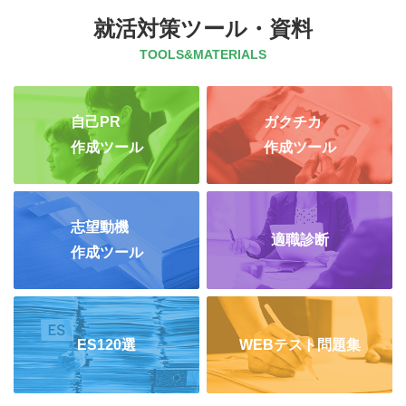
就活対策ツール・資料
TOOLS&MATERIALS
自己PR
ガクチカ
作成ツール
作成ツール
志望動機
適職診断
作成ツール
ES120選
WEBテスト問題集