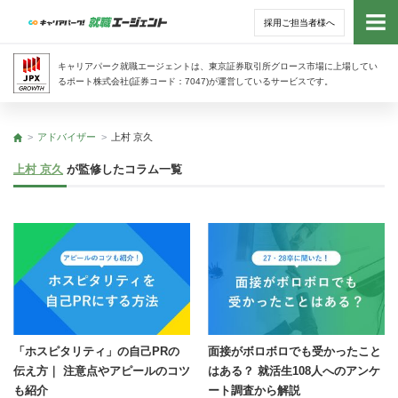
採用ご担当者様へ
トッ
キャリアパーク就職エージェントは、東京証券取引所グロース市場に上場してい
るポート株式会社(証券コード：7047)が運営しているサービスです。
サー
アドバイザー
上村 京久
トップ
アド
上村 京久
が監修したコラム一覧
利用
就活
経営
無料
「ホスピタリティ」の自己PRの
面接がボロボロでも受かったこと
伝え方｜ 注意点やアピールのコツ
はある？ 就活生108人へのアンケ
も紹介
ート調査から解説