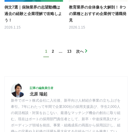
例文7選｜保険業界の志望動機は
教育業界の全体像を大解剖！ 8つ
過去の経験と企業理解で攻略しよ
の業種とおすすめ企業例で適職発
う！
見
2026.1.15
2026.1.15
1
2
…
13
次へ
記事の編集責任者
北原 瑞起
新卒でポート株式会社に入社後、新卒向け人材紹介事業の立ち上げを
牽引。7年にわたって年間で企業300社の採用支援及び、学生2,000人
の就活相談・対策をおこない、最適なマッチング機会の創出に取り組
む。現在はポートの採用部門責任者として、新卒・中途採用及びオン
ボーディング領域を統括。事業・組織成長の両面から採用設計し、組
織への定着や入社後の活躍を最大化する仕組みづくりを推進してい