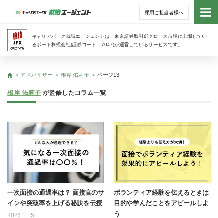
採用ご担当者様へ
トッ
キャリアパーク就職エージェントは、東京証券取引所グロース市場に上場してい
るポート株式会社(証券コード：7047)が運営しているサービスです。
サー
アドバイザー
根岸 佑莉子
ページ13
トップ
アド
根岸 佑莉子
が監修したコラム一覧
利用
就活
経営
無料
一次面接の通過率は？ 面接官のサ
ボランティア経験を伝えるときは
インや突破率を上げる秘訣を伝授
目的や学んだことをアピールしよ
う
2026.1.15