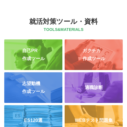
就活対策ツール・資料
TOOLS&MATERIALS
自己PR
ガクチカ
作成ツール
作成ツール
志望動機
適職診断
作成ツール
ES120選
WEBテスト問題集