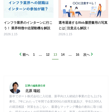
インフラ業界のインターンに行こ
選考通過するWeb履歴書用の写真
う！ 業界特徴や志望動機を解説
とは│注意点も解説！
2026.1.15
2026.1.15
前へ
1
…
12
13
14
…
16
次へ
記事の編集責任者
北原 瑞起
新卒でポート株式会社に入社後、新卒向け人材紹介事業の立ち上げを
牽引。7年にわたって年間で企業300社の採用支援及び、学生2,000人
の就活相談・対策をおこない、最適なマッチング機会の創出に取り組