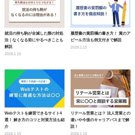
就活の持ち駒が全滅した際の対処
履歴書の賞罰欄の書き方！ 賞のア
法｜なくなる前にやるべきことも
ピール方法も例文付きで解説
解説
2026.1.15
2026.1.15
Webテストを練習できるサイト4
リテール営業とは？ 法人営業との
選！ 解き方のコツと対策方法も紹
違いや今後のキャリアパスまで解
介
説！
2026.1.15
2026.1.15