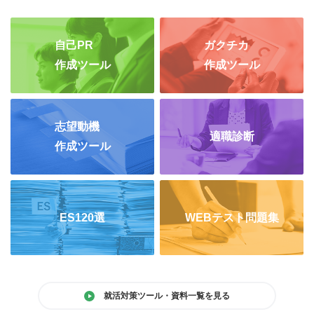
自己PR
ガクチカ
作成ツール
作成ツール
志望動機
適職診断
作成ツール
ES120選
WEBテスト問題集
就活対策ツール・資料一覧を見る