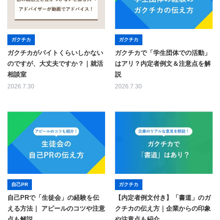
ガクチカ
ガクチカ
ガクチカがバイトくらいしかない
ガクチカで「学生団体での活動」
のですが、大丈夫ですか？｜就活
はアリ？内定者例文＆注意点を解
相談室
説
2026.7.30
2026.7.30
自己PR
ガクチカ
自己PRで「生徒会」の経験を伝
【内定者例文付き】「書道」のガ
える方法｜ アピールのコツや注意
クチカの伝え方｜企業からの印象
点も解説
や注意点も紹介