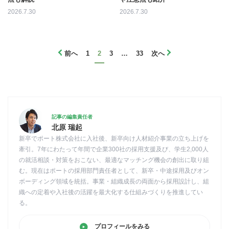
2026.7.30
2026.7.30
前へ
1
2
3
…
33
次へ
記事の編集責任者
北原 瑞起
新卒でポート株式会社に入社後、新卒向け人材紹介事業の立ち上げを
牽引。7年にわたって年間で企業300社の採用支援及び、学生2,000人
の就活相談・対策をおこない、最適なマッチング機会の創出に取り組
む。現在はポートの採用部門責任者として、新卒・中途採用及びオン
ボーディング領域を統括。事業・組織成長の両面から採用設計し、組
織への定着や入社後の活躍を最大化する仕組みづくりを推進してい
る。
プロフィールをみる