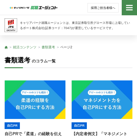
採用ご担当者様へ
トッ
キャリアパーク就職エージェントは、東京証券取引所グロース市場に上場してい
るポート株式会社(証券コード：7047)が運営しているサービスです。
サー
就活コンテンツ
書類選考
ページ2
トップ
アド
書類選考
のコラム一覧
利用
就活
経営
無料
自己PR
自己PR
自己PRで「柔道」の経験を伝え
【内定者例文】「マネジメント