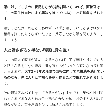
話に対してこまめに反応しながら話を聞いていれば、面接官は
「この学生は自社によく興味を持っているな」と好印象を持ちま
す
。
話すことだけに気をとらわれず、相手が話しているときは細かく
相槌を打ったりうなずいたりと、反応しながら話を聞くようにし
ましょう。
人と話さざるを得ない環境に身を置く
もし面接まで時間が多めにあるのならば、半ば無理やりにでも人
と話さざるを得ない環境に身を置くのがもっとも有効な面接対策
と言えます。
大学2～3年の段階で面接に向けて危機感を感じてい
るのなら、先に人と話す機会を多く作ることで慣れておきましょ
う
。
その際はアルバイトをしてみるのがおすすめです。年代や性別問
わずさまざまな人と触れ合う機会が多いため、おのずと人と話す
機会が増え、苦手意識も少しは解消されるでしょう。