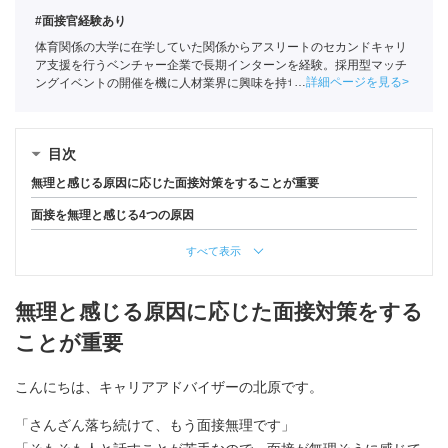
#面接官経験あり
体育関係の大学に在学していた関係からアスリートのセカンドキャリ
ア支援を行うベンチャー企業で長期インターンを経験。採用型マッチ
詳細ページを見る
ングイベントの開催を機に人材業界に興味を持ち始め、ポートに新卒
入社。
全国民営職業紹介事業協会
職業紹介責任者（001-230209002-
05665）
目次
無理と感じる原因に応じた面接対策をすることが重要
面接を無理と感じる4つの原因
すべて表示
無理と感じる原因に応じた面接対策をする
ことが重要
こんにちは、キャリアアドバイザーの北原です。
「さんざん落ち続けて、もう面接無理です」