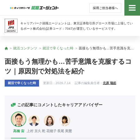
採用ご担当者様へ
トッ
キャリアパーク就職エージェントは、東京証券取引所グロース市場に上場してい
るポート株式会社(証券コード：7047)が運営しているサービスです。
サー
就活コンテンツ
就活で辛くなった時
面接もう無理かも…苦手意識を克服するコツ｜原因別で対処法を紹介
トップ
アド
面接もう無理かも…苦手意識を克服するコ
ツ｜原因別で対処法を紹介
利用
就活で辛くなった時
更新日：
2026.7.14
記事の編集責任者：
北原 瑞起
就活
経営
この記事にコメントしたキャリアアドバイザー
無料
高橋 宙
上村 京久
乾 花穂子
長尾 美慧