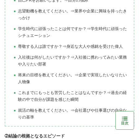
自己PRをお願いします。⇒自分の強み
志望動機を教えてください。⇒業界や企業に興味を持ったき
っかけ
学生時代に頑張ったことは何ですか？⇒学生時代に頑張った
シチュエーション
尊敬する人は誰ですか？⇒身近な大人や感銘を受けた偉人
入社後は何がしたいですか？⇒入社後に携わってみたい業務
や入りたい部署
将来の目標を教えてください。⇒企業で実現したいなりたい
人物像
これまでにもっとも苦労したことはなんですか？⇒過去の経
験の中で自分が課題を感じた瞬間
就活の軸を教えてください。⇒会社選びや仕事選びの自分な
りの基準
目次
➁結論の根拠となるエピソード