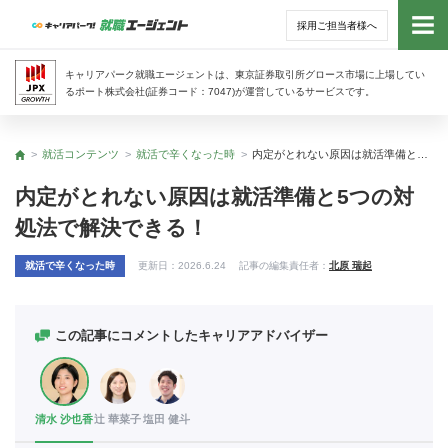
採用ご担当者様へ
トッ
キャリアパーク就職エージェントは、東京証券取引所グロース市場に上場してい
るポート株式会社(証券コード：7047)が運営しているサービスです。
サー
就活コンテンツ
就活で辛くなった時
内定がとれない原因は就活準備と5つの対処法で解決できる！
トップ
アド
内定がとれない原因は就活準備と5つの対
処法で解決できる！
利用
就活で辛くなった時
更新日：
2026.6.24
記事の編集責任者：
北原 瑞起
就活
経営
この記事にコメントしたキャリアアドバイザー
無料
清水 沙也香
辻 華菜子
塩田 健斗