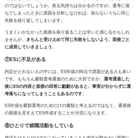
のではないでしょうか。焦る気持ちは分かるのですが、選考に落
ちてしまったときに原因を分析しなければ、知らないうちに同じ
失敗を繰り返してしまいます。
うまくいかなかった面接を振り返ることは辛いと感じるかもしれ
ませんが、
きちんと受け止めて同じ失敗をしないよう、面接ごと
に成長していきましょう
。
⑦ESに不足がある
内定がとれない人の中には、ES作成の時点で課題がある人も多い
です。もちろん書類選考通過のために大切ですが、
選考通過した
後にESの内容と面接の回答に齟齬があると、事実が分からずに選
考落ちになってしまうこともあるのです
。
ES作成を書類選考のためだけの書類と考えるのではなく、通過後
の面接を見すえてES作成することが大切になります。
⑧ひとりで就職活動をしている
就活をひとりだけでおこなっていることも内定が取れない原因に