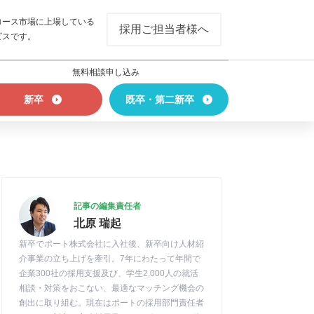
ロース市場に上場している
採用ご担当者様へ
ビスです。
無料相談申し込み
新卒
既卒・第二新卒
記事の編集責任者
北原 瑞起
新卒でポート株式会社に入社後、新卒向け人材紹
介事業の立ち上げを牽引。7年にわたって年間で
企業300社の採用支援及び、学生2,000人の就活
相談・対策をおこない、最適なマッチング機会の
創出に取り組む。現在はポートの採用部門責任者