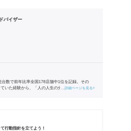
ドバイザー
売台数で前年比率全国178店舗中1位を記録。その
していた経験から、「人の人生の分岐点によりかかわ
詳細ページを見る
介事業協会
職業紹介責任者（001-230209002-
して行動指針を立てよう！