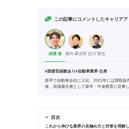
この記事にコメントしたキャリアア
成瀬 遼
堀内 康太郎
吉川 智也
#面接官経験あり
#自動車業界 出身
新卒で自動車会社に入社。2021年には買取販
後、現場責任者として新卒・中途教育に従事
りたい」と思い、ポートへ。
全国民営職業紹
05661）
目次
これから伸びる業界の見極め方と対策を理解