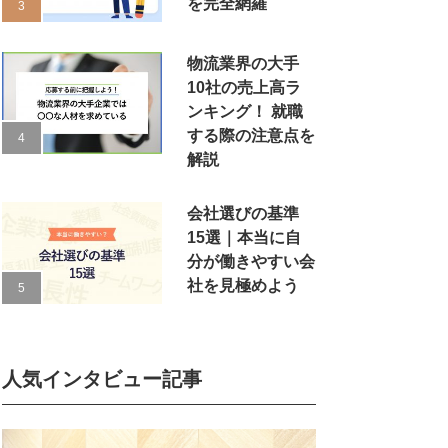
を完全網羅
物流業界の大手
10社の売上高ラ
ンキング！ 就職
する際の注意点を
解説
会社選びの基準
15選｜本当に自
分が働きやすい会
社を見極めよう
人気インタビュー記事