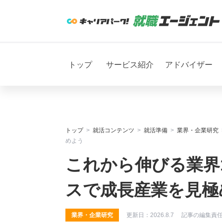
トップ
サービス紹介
アドバイザー
トップ
就活コンテンツ
就活準備
業界・企業研究
めよう
これから伸びる業界
スで成長産業を見極
業界・企業研究
更新日：
2026.8.7
記事の編集責