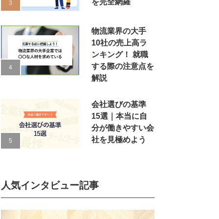
を完全網羅
物流業界の大手
10社の売上高ラ
ンキング！ 就職
する際の注意点を
解説
会社選びの基準
15選｜本当に自
分が働きやすい会
社を見極めよう
人気インタビュー記事