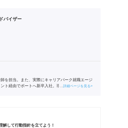
ドバイザー
付師を担当。また、実際にキャリアパーク就職エージ
ェント経由でポートへ新卒入社。現在は関西の学生へ
詳細ページを見る
事業協会
職業紹介責任者（001-220810001-02920）
理解して行動指針を立てよう！