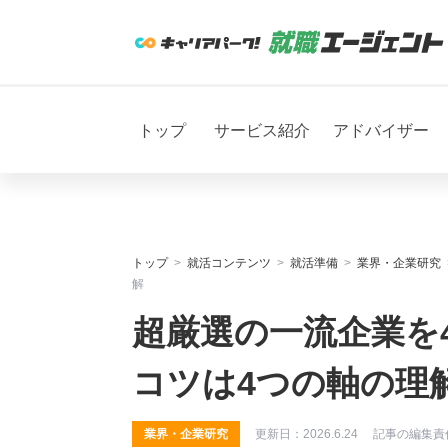
トップ
サービス紹介
アドバイザー
トップ
就活コンテンツ
就活準備
業界・企業研究
解
超厳選の一流企業を4
コツは4つの軸の理
業界・企業研究
更新日：
2026.6.24
記事の編集責