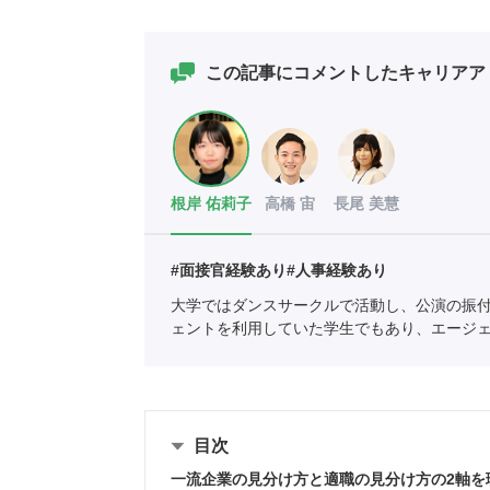
この記事にコメントしたキャリアア
根岸 佑莉子
高橋 宙
長尾 美慧
#面接官経験あり
#人事経験あり
大学ではダンスサークルで活動し、公演の振
ェントを利用していた学生でもあり、エージ
の支援を中心としている。
全国民営職業紹介
目次
一流企業の見分け方と適職の見分け方の2軸を