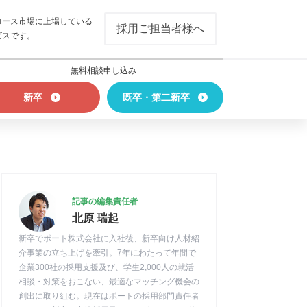
ロース市場に上場している
採用ご担当者様へ
ビスです。
無料相談申し込み
新卒
既卒・第二新卒
記事の編集責任者
北原 瑞起
新卒でポート株式会社に入社後、新卒向け人材紹
介事業の立ち上げを牽引。7年にわたって年間で
企業300社の採用支援及び、学生2,000人の就活
相談・対策をおこない、最適なマッチング機会の
創出に取り組む。現在はポートの採用部門責任者