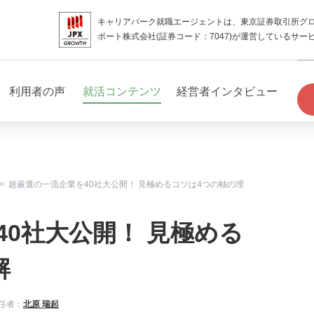
キャリアパーク就職エージェントは、東京証券取引所グ
ポート株式会社(証券コード：7047)が運営しているサー
利用者の声
就活コンテンツ
経営者インタビュー
超厳選の一流企業を40社大公開！ 見極めるコツは4つの軸の理
0社大公開！ 見極める
解
任者：
北原 瑞起