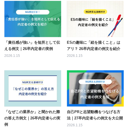
「責任感が強い」を短所として伝
ESの趣味に「絵を描くこと」は
える例文｜26卒内定者の実例
アリ？ 26卒内定者の例文を紹介
2026.1.15
2026.1.15
「なぜこの業界か」と聞かれた際
自己PRと志望動機をつなげる方
の答え方例文｜26卒内定者らの実
法｜27卒内定者らの例文を大公開
例
2026.1.15