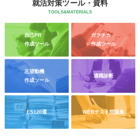
就活対策ツール・資料
TOOLS&MATERIALS
自己PR
ガクチカ
作成ツール
作成ツール
志望動機
適職診断
作成ツール
ES120選
WEBテスト問題集