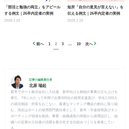
「部活と勉強の両立」をアピール
短所「自分の意見が言えない」を
する例文｜26卒内定者の実例
伝える例文｜26卒内定者の実例
2026.1.15
2026.1.15
前へ
1
2
3
…
10
次へ
記事の編集責任者
北原 瑞起
新卒でポート株式会社に入社後、新卒向け人材紹介事業の立ち上げを
牽引。7年にわたって年間で企業300社の採用支援及び、学生2,000人
の就活相談・対策をおこない、最適なマッチング機会の創出に取り組
む。現在はポートの採用部門責任者として、新卒・中途採用及びオン
ボーディング領域を統括。事業・組織成長の両面から採用設計し、組
織への定着や入社後の活躍を最大化する仕組みづくりを推進してい
る。