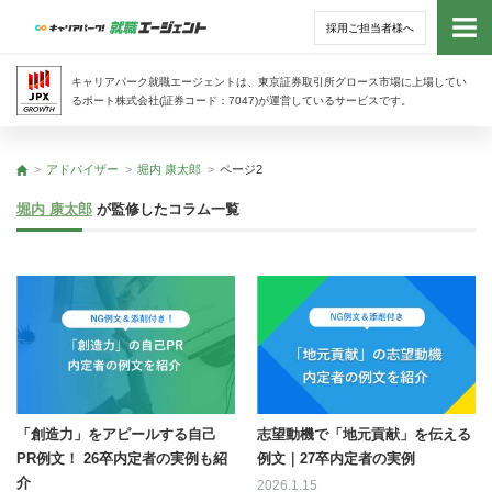
採用ご担当者様へ
トッ
キャリアパーク就職エージェントは、東京証券取引所グロース市場に上場してい
るポート株式会社(証券コード：7047)が運営しているサービスです。
サー
アドバイザー
堀内 康太郎
ページ2
トップ
アド
堀内 康太郎
が監修したコラム一覧
利用
就活
経営
無料
「創造力」をアピールする自己
志望動機で「地元貢献」を伝える
PR例文！ 26卒内定者の実例も紹
例文｜27卒内定者の実例
介
2026.1.15