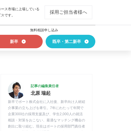
ロース市場に上場している
採用ご担当者様へ
ビスです。
無料相談申し込み
新卒
既卒・第二新卒
記事の編集責任者
北原 瑞起
新卒でポート株式会社に入社後、新卒向け人材紹
介事業の立ち上げを牽引。7年にわたって年間で
企業300社の採用支援及び、学生2,000人の就活
相談・対策をおこない、最適なマッチング機会の
創出に取り組む。現在はポートの採用部門責任者