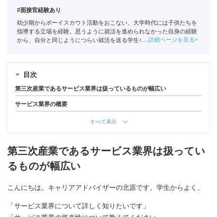
#面接官経験あり
幼少期からボーイスカウト活動をおこない、大学時代には子供たちを
指導する立場を経験。思うように就活を進められなかった自身の経験
詳細ページを見る
から、自分と同じようにつらい就活を送る学生を1人でも少なくした
いという思いでポートに入社。主に文系学生の支援を担当。
全国民営
職業紹介事業協会
職業紹介責任者（001-230215001-05641）
目次
第三次産業であるサービス業界は扱っているものが幅広い
サービス業界の概要
すべて表示
第三次産業であるサービス業界は扱ってい
るものが幅広い
こんにちは。キャリアアドバイザーの北原です。学生からよく、
「サービス業界について詳しく知りたいです」