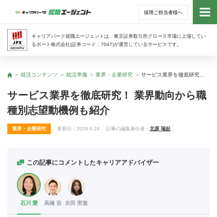
採用ご担当者様へ
トッ
キャリアパーク就職エージェントは、東京証券取引所グロース市場に上場してい
るポート株式会社(証券コード：7047)が運営しているサービスです。
サー
就活コンテンツ
就活準備
業界・企業研究
サービス業界を徹底研究！ 業界動向から職種別志望動機例も紹介
トップ
アド
サービス業界を徹底研究！ 業界動向から職
種別志望動機例も紹介
利用
業界・企業研究
更新日：
2026.6.24
記事の編集責任者：
北原 瑞起
就活
経営
この記事にコメントしたキャリアアドバイザー
無料
石川 愛
高橋 宙
吉田 実遊