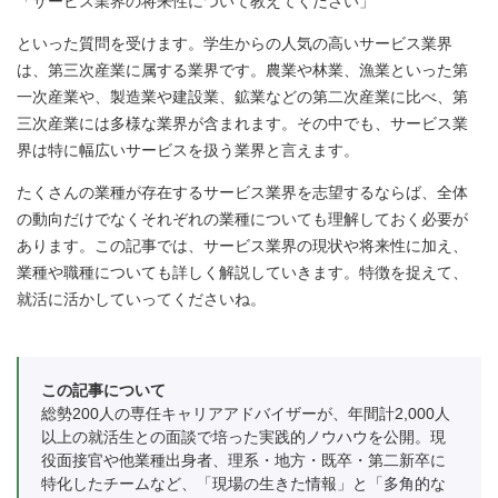
「サービス業界の将来性について教えてください」
といった質問を受けます。学生からの人気の高いサービス業界
は、第三次産業に属する業界です。農業や林業、漁業といった第
一次産業や、製造業や建設業、鉱業などの第二次産業に比べ、第
三次産業には多様な業界が含まれます。その中でも、サービス業
界は特に幅広いサービスを扱う業界と言えます。
たくさんの業種が存在するサービス業界を志望するならば、全体
の動向だけでなくそれぞれの業種についても理解しておく必要が
あります。この記事では、サービス業界の現状や将来性に加え、
業種や職種についても詳しく解説していきます。特徴を捉えて、
就活に活かしていってくださいね。
この記事について
総勢200人の専任キャリアアドバイザーが、年間計2,000人
以上の就活生との面談で培った実践的ノウハウを公開。現
役面接官や他業種出身者、理系・地方・既卒・第二新卒に
特化したチームなど、「現場の生きた情報」と「多角的な