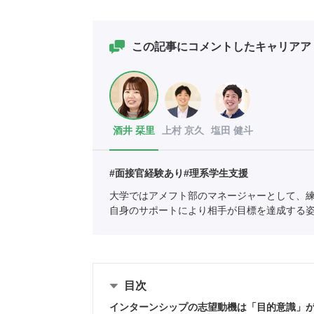
この記事にコメントしたキャリアア
酒井 栞里
上村 京久
塩田 健斗
#面接官経験あり
#理系学生支援
大学ではアメフト部のマネージャーとして、
自身のサポートにより相手が目標を達成する
ポートに新卒入社し、理系学生をメインに支
全国民営職業紹介事業協会
職業紹介責任者（001-
目次
インターンシップの志望動機は「目的意識」が