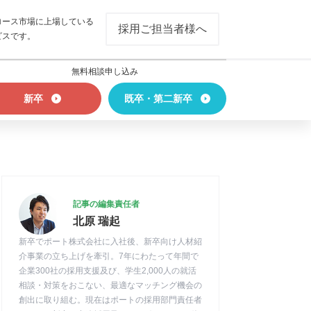
ロース市場に上場している
採用ご担当者様へ
ビスです。
無料相談申し込み
新卒
既卒・第二新卒
記事の編集責任者
北原 瑞起
新卒でポート株式会社に入社後、新卒向け人材紹
介事業の立ち上げを牽引。7年にわたって年間で
企業300社の採用支援及び、学生2,000人の就活
相談・対策をおこない、最適なマッチング機会の
創出に取り組む。現在はポートの採用部門責任者