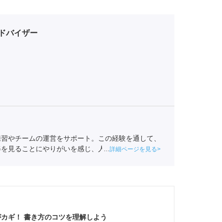
ドバイザー
練習やチームの運営をサポート。この経験を通して、
姿を見ることにやりがいを感じ、人材業界を目指す。
詳細ページを見る
援。
キャリアコンサルタント
（登録番号23034402）/
230123001-05662）
カギ！ 書き方のコツを理解しよう