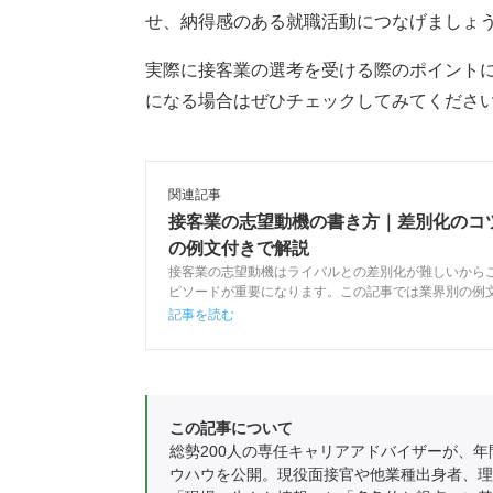
せ、納得感のある就職活動につなげましょ
実際に接客業の選考を受ける際のポイント
になる場合はぜひチェックしてみてくださ
関連記事
接客業の志望動機の書き方｜差別化のコ
の例文付きで解説
接客業の志望動機はライバルとの差別化が難しいから
ピソードが重要になります。この記事では業界別の例
ながら、キャリアアドバイザーの解説とともに採用担
記事を読む
業の志望動機の作成方法を解説します。
この記事について
総勢200人の専任キャリアアドバイザーが、年
ウハウを公開。現役面接官や他業種出身者、理