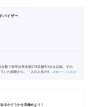
ドバイザー
売台数で前年比率全国178店舗中1位を記録。その
していた経験から、「人の人生の分岐点によりかかわ
詳細ページを見る
介事業協会
職業紹介責任者（001-230209002-
があるかどうかを見極めよう！