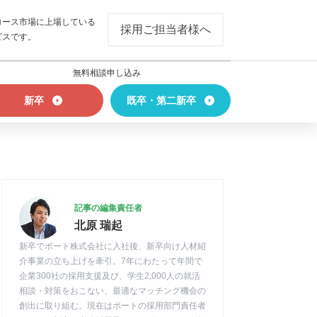
ロース市場に上場している
採用ご担当者様へ
ビスです。
無料相談申し込み
新卒
既卒・第二新卒
記事の編集責任者
北原 瑞起
新卒でポート株式会社に入社後、新卒向け人材紹
介事業の立ち上げを牽引。7年にわたって年間で
企業300社の採用支援及び、学生2,000人の就活
相談・対策をおこない、最適なマッチング機会の
創出に取り組む。現在はポートの採用部門責任者