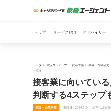
トップ
サービス紹介
アドバイザー
トップ
就活コンテンツ
就活準備
業界・企業研究
も紹介
接客業に向いている
判断する4ステップ
業界・企業研究
更新日：
2026.6.24
記事の編集責