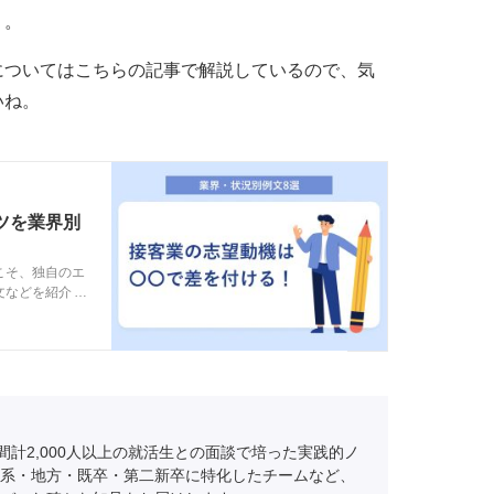
う。
についてはこちらの記事で解説しているので、気
いね。
ツを業界別
こそ、独自のエ
文などを紹介し
当に刺さる接客
間計2,000人以上の就活生との面談で培った実践的ノ
系・地方・既卒・第二新卒に特化したチームなど、