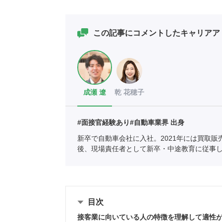
この記事にコメントしたキャリアア
成瀬 遼
乾 花穂子
#面接官経験あり
#自動車業界 出身
新卒で自動車会社に入社。2021年には買取販
後、現場責任者として新卒・中途教育に従事
りたい」と思い、ポートへ。
全国民営職業紹
05661）
目次
接客業に向いている人の特徴を理解して適性