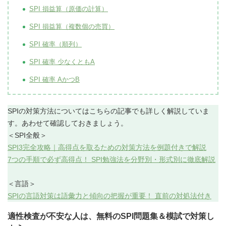
SPI 損益算（原価の計算）
SPI 損益算（複数個の売買）
SPI 確率（順列）
SPI 確率 少なくともA
SPI 確率 AかつB
SPIの対策方法についてはこちらの記事でも詳しく解説していま
す。あわせて確認しておきましょう。
＜SPI全般＞
SPI3完全攻略｜高得点を取るための対策方法を例題付きで解説
7つの手順で必ず高得点！ SPI勉強法を分野別・形式別に徹底解説
＜言語＞
SPIの言語対策は語彙力と傾向の把握が重要！ 直前の対処法付き
適性検査が不安な人は、無料のSPI問題集＆模試で対策し