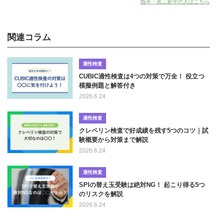
既卒・第二新卒の人はこちら
関連コラム
適性検査
CUBIC適性検査は4つの対策で万全！ 役立つ
模擬例題と解答付き
2026.6.24
適性検査
クレペリン検査で好成績を残す5つのコツ｜試
験概要から対策まで解説
2026.6.24
適性検査
SPIの替え玉受験は絶対NG！ 起こり得る5つ
のリスクを解説
2026.6.24