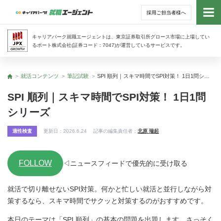
採用ご担当者様へ
トッ
キャリアパーク就職エージェントは、東京証券取引所グロース市場に上場してい
るポート株式会社(証券コード：7047)が運営しているサービスです。
サー
就活コンテンツ
筆記試験
SPI 順列｜スキマ時間でSPI対策！ 1日1問シリーズ
トップ
アド
SPI 順列｜スキマ時間でSPI対策！ 1日1問
シリーズ
利用
適性検査
更新日：
2026.6.24
記事の編集責任者：
北原 瑞起
就活
FOLLOW
経営
◁ニュースフィードで優先的に受け取る
就活で切り離せないSPI対策。何かと忙しい就活と並行しながら対
無料
策するなら、スキマ時間でサクッと対策するのがおすすめです。
本日のテーマは「SPI 順列」の基本の問題を出題します。さっそく