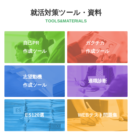
就活対策ツール・資料
TOOLS&MATERIALS
自己PR
ガクチカ
作成ツール
作成ツール
志望動機
適職診断
作成ツール
ES120選
WEBテスト問題集