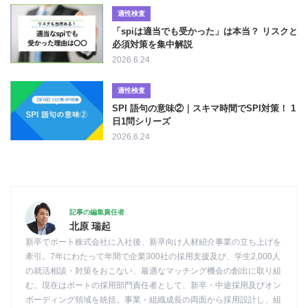
適性検査
「spiは適当でも受かった」は本当？ リスクと
必須対策を集中解説
2026.6.24
適性検査
SPI 語句の意味②｜スキマ時間でSPI対策！ 1
日1問シリーズ
2026.6.24
記事の編集責任者
北原 瑞起
新卒でポート株式会社に入社後、新卒向け人材紹介事業の立ち上げを
牽引。7年にわたって年間で企業300社の採用支援及び、学生2,000人
の就活相談・対策をおこない、最適なマッチング機会の創出に取り組
む。現在はポートの採用部門責任者として、新卒・中途採用及びオン
ボーディング領域を統括。事業・組織成長の両面から採用設計し、組