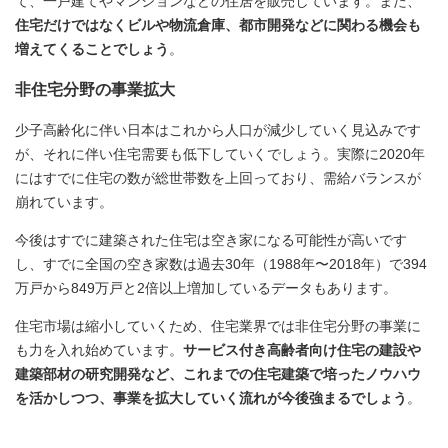
て、一戸建てやマンションなどの住居を販売しています。また、
住宅だけではなくビルや物流倉庫、都市開発などに関わる機会も
増えてくることでしょう
。
非住宅分野の事業拡大
少子高齢化に伴い日本はこれから人口が減少していく見込みです
が、それに伴い住宅需要も低下していくでしょう。実際に2020年
にはすでに住宅の数が総世帯数を上回っており、需給バランスが
崩れています。
今後はすでに建築された住宅は空き家になる可能性が高いです
し、すでに全国の空き家数は過去30年（1988年〜2018年）で394
万戸から849万戸と2倍以上増加しているデータもあります。
住宅市場は縮小していくため、住宅業界では非住宅分野の事業に
も力を入れ始めています。
サービス付き高齢者向け住宅の建設や
建築部材の研究開発など、これまでの住宅建築で培ったノウハウ
を活かしつつ、事業を拡大していく流れが今後強まるでしょう
。