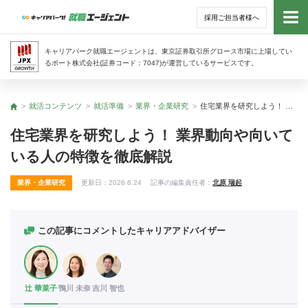
採用ご担当者様へ
トッ
キャリアパーク就職エージェントは、東京証券取引所グロース市場に上場してい
るポート株式会社(証券コード：7047)が運営しているサービスです。
サー
就活コンテンツ
就活準備
業界・企業研究
住宅業界を研究しよう！ 業界動向や向いている人の特徴を徹底解説
トップ
アド
住宅業界を研究しよう！ 業界動向や向いて
いる人の特徴を徹底解説
利用
業界・企業研究
更新日：
2026.6.24
記事の編集責任者：
北原 瑞起
就活
経営
この記事にコメントしたキャリアアドバイザー
無料
辻 華菜子
鴨川 未奈
吉川 智也