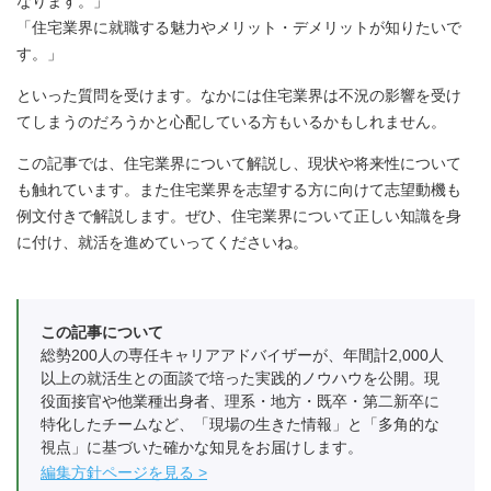
なります。」
「住宅業界に就職する魅力やメリット・デメリットが知りたいで
す。」
といった質問を受けます。なかには住宅業界は不況の影響を受け
てしまうのだろうかと心配している方もいるかもしれません。
この記事では、住宅業界について解説し、現状や将来性について
も触れています。また住宅業界を志望する方に向けて志望動機も
例文付きで解説します。ぜひ、住宅業界について正しい知識を身
に付け、就活を進めていってくださいね。
この記事について
総勢200人の専任キャリアアドバイザーが、年間計2,000人
以上の就活生との面談で培った実践的ノウハウを公開。現
役面接官や他業種出身者、理系・地方・既卒・第二新卒に
特化したチームなど、「現場の生きた情報」と「多角的な
視点」に基づいた確かな知見をお届けします。
編集方針ページを見る