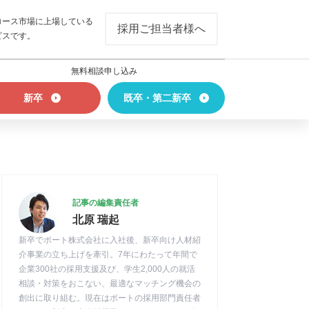
ロース市場に上場している
採用ご担当者様へ
ビスです。
無料相談申し込み
新卒
既卒・第二新卒
記事の編集責任者
北原 瑞起
新卒でポート株式会社に入社後、新卒向け人材紹
介事業の立ち上げを牽引。7年にわたって年間で
企業300社の採用支援及び、学生2,000人の就活
相談・対策をおこない、最適なマッチング機会の
創出に取り組む。現在はポートの採用部門責任者