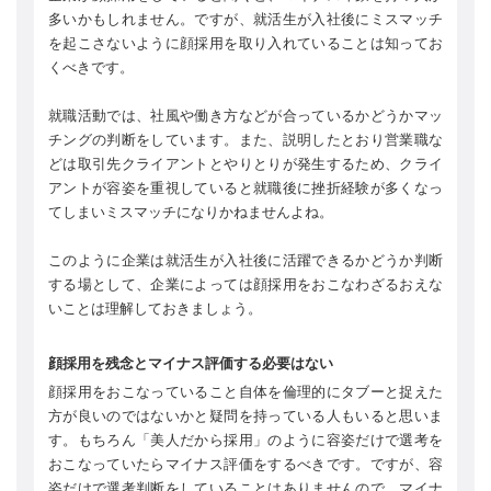
多いかもしれません。ですが、就活生が入社後にミスマッチ
を起こさないように顔採用を取り入れていることは知ってお
くべきです。
就職活動では、社風や働き方などが合っているかどうかマッ
チングの判断をしています。また、説明したとおり営業職な
どは取引先クライアントとやりとりが発生するため、クライ
アントが容姿を重視していると就職後に挫折経験が多くなっ
てしまいミスマッチになりかねませんよね。
このように企業は就活生が入社後に活躍できるかどうか判断
する場として、企業によっては顔採用をおこなわざるおえな
いことは理解しておきましょう。
顔採用を残念とマイナス評価する必要はない
顔採用をおこなっていること自体を倫理的にタブーと捉えた
方が良いのではないかと疑問を持っている人もいると思いま
す。もちろん「美人だから採用」のように容姿だけで選考を
おこなっていたらマイナス評価をするべきです。ですが、容
姿だけで選考判断をしていることはありませんので、マイナ