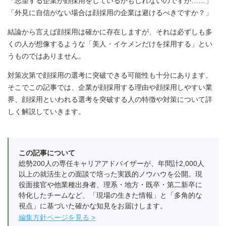
「志望する企業が顔採用をしているかもしれないのですが……」
「外見に自信がない場合は顔採用の企業は避けるべきですか？」
結論から言えば顔採用は確かに存在しますが、それは必ずしも多
くの人が想像するような「美人・イケメンだけを採用する」とい
うものではありません。
対策次第で顔採用の選考に突破できる可能性も十分にあります。
そこでこの記事では、企業が顔採用する理由や顔採用しやすい業
界、顔採用といわれる選考を突破する人の特徴や対策について詳
しく解説していきます。
この記事について
総勢200人の専任キャリアアドバイザーが、年間計2,000人
以上の就活生との面談で培った実践的ノウハウを公開。現
役面接官や他業種出身者、理系・地方・既卒・第二新卒に
特化したチームなど、「現場の生きた情報」と「多角的な
視点」に基づいた確かな知見をお届けします。
編集方針ページを見る