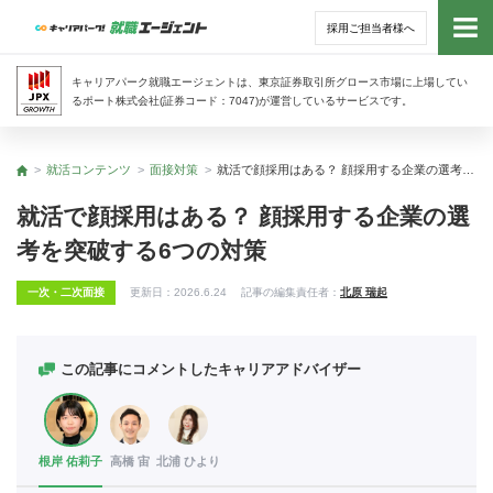
採用ご担当者様へ
トッ
キャリアパーク就職エージェントは、東京証券取引所グロース市場に上場してい
るポート株式会社(証券コード：7047)が運営しているサービスです。
サー
就活コンテンツ
面接対策
就活で顔採用はある？ 顔採用する企業の選考を突破する6つの対策
トップ
アド
就活で顔採用はある？ 顔採用する企業の選
考を突破する6つの対策
利用
一次・二次面接
更新日：
2026.6.24
記事の編集責任者：
北原 瑞起
就活
経営
この記事にコメントしたキャリアアドバイザー
無料
根岸 佑莉子
高橋 宙
北浦 ひより