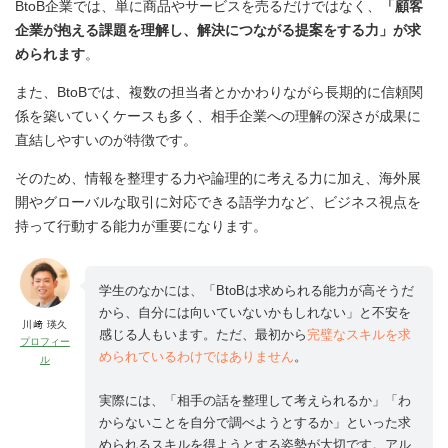
BtoB企業では、単に商品やサービスを売るだけではなく、
「顧客
企業が抱える課題を理解し、解決につながる提案をする力」が求
められます
。
また、BtoBでは、複数の担当者とかかわりながら長期的に信頼関
係を築いていくケースも多く、相手企業への理解の深さが成果に
直結しやすいのが特徴です。
そのため、情報を整理する力や論理的に考える力に加え、海外展
開やグローバルな取引に対応できる語学力など、ビジネス視点を
持って行動する能力が重要になります。
学生のなかには、「BtoBは求められる能力が高そうだ
から、自分には向いていないかもしれない」と不安を
川﨑 瑛久
感じる人もいます。ただ、最初から
完璧なスキルを求
プロフィー
められているわけではありません
。
ル
実際には、「相手の話を整理して考えられるか」「わ
からないことを自分で調べようとするか」といった求
められるスキルを得ようとする姿勢が大切です。アル