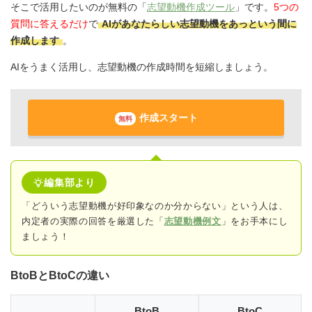
そこで活用したいのが無料の「
志望動機作成ツール
」です。
5つの
質問に答えるだけ
で
AIがあなたらしい志望動機をあっという間に
作成します
。
AIをうまく活用し、志望動機の作成時間を短縮しましょう。
作成スタート
無料
編集部より
「どういう志望動機が好印象なのか分からない」という人は、
内定者の実際の回答
を厳選した「
志望動機例文
」をお手本にし
ましょう！
BtoBとBtoCの違い
BtoB
BtoC