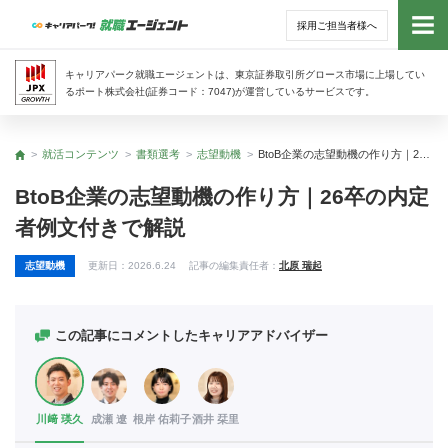
採用ご担当者様へ
トッ
キャリアパーク就職エージェントは、東京証券取引所グロース市場に上場してい
るポート株式会社(証券コード：7047)が運営しているサービスです。
サー
就活コンテンツ
書類選考
志望動機
BtoB企業の志望動機の作り方｜26卒の内定者例文付きで解説
トップ
アド
BtoB企業の志望動機の作り方｜26卒の内定
者例文付きで解説
利用
志望動機
更新日：
2026.6.24
記事の編集責任者：
北原 瑞起
就活
経営
この記事にコメントしたキャリアアドバイザー
無料
川﨑 瑛久
成瀬 遼
根岸 佑莉子
酒井 栞里