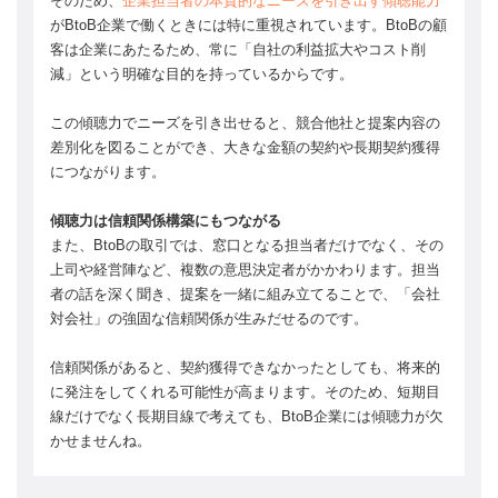
そのため、
企業担当者の本質的なニーズを引き出す傾聴能力
がBtoB企業で働くときには特に重視されています。BtoBの顧
客は企業にあたるため、常に「自社の利益拡大やコスト削
減」という明確な目的を持っているからです。
この傾聴力でニーズを引き出せると、競合他社と提案内容の
差別化を図ることができ、大きな金額の契約や長期契約獲得
につながります。
傾聴力は信頼関係構築にもつながる
また、BtoBの取引では、窓口となる担当者だけでなく、その
上司や経営陣など、複数の意思決定者がかかわります。担当
者の話を深く聞き、提案を一緒に組み立てることで、「会社
対会社」の強固な信頼関係が生みだせるのです。
信頼関係があると、契約獲得できなかったとしても、将来的
に発注をしてくれる可能性が高まります。そのため、短期目
線だけでなく長期目線で考えても、BtoB企業には傾聴力が欠
かせませんね。