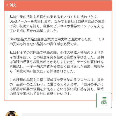
例文
私は企業の活動を根底から支えるモノづくりに携わりたく、
BtoBメーカーを志望します。なかでも貴社は自動車部品の製造
で高い技術力を誇り、顧客のビジネスや世界のインフラを支え
ている点に惹かれ志望しました。
BtoB製品の欠陥は顧客企業の信用失墜に直結するため、一ミリ
の妥協も許さない品質への責任感が必要です。
私はゼミでの共同論文執筆の際、全体の構成と推敲のクオリテ
ィ管理を担い、この精度を突き詰める姿勢を学びました。当初
は論理の矛盾や表現の粗さがありましたが、データの裏付けを
再確認し、一字一句の精査を妥協なく繰り返した結果、教授か
ら「精度の高い論文だ」と評価されました。
この理想の品質を目指し完成度を突き詰めるプロセスは、貴社
の「品質へのこだわり」に通じると考えます。「自分の手がけ
る部品が顧客の信頼を支える」という強い責任感を持ち、製造
の精度を追求して貴社に貢献したいです。
目次