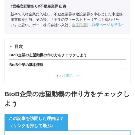
#面接官経験あり
#不動産業界 出身
新卒で人材企業に入社し、不動産業界や建設業界を中心とした中途採
用支援を担当。その後、「学生のファーストキャリアにも携わりた
詳細ページを見る
い」と思い、ポート株式会社へ入社。
全国民営職業紹介事業協会
職業
紹介責任者（001-230215001-05666）
目次
BtoB企業の志望動機の作り方をチェックしよう
BtoB企業の基本情報
すべて表示
BtoB企業の志望動機の作り方をチェックし
よう
この記事を訪問した理由は？
（リンクを押して飛ぶ）