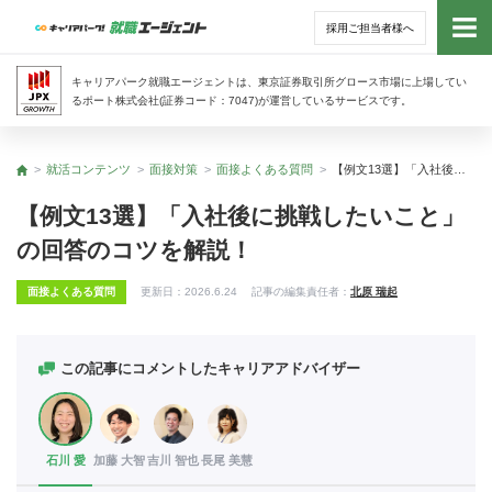
採用ご担当者様へ
トッ
キャリアパーク就職エージェントは、東京証券取引所グロース市場に上場してい
るポート株式会社(証券コード：7047)が運営しているサービスです。
サー
就活コンテンツ
面接対策
面接よくある質問
【例文13選】「入社後に挑戦したいこと」の回答のコツを解説！
トップ
アド
【例文13選】「入社後に挑戦したいこと」
の回答のコツを解説！
利用
面接よくある質問
更新日：
2026.6.24
記事の編集責任者：
北原 瑞起
就活
経営
この記事にコメントしたキャリアアドバイザー
無料
石川 愛
加藤 大智
吉川 智也
長尾 美慧