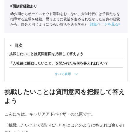
#面接官経験あり
幼少期からボーイスカウト活動をおこない、大学時代には子供たちを
指導する立場を経験。思うように就活を進められなかった自身の経験
詳細ページを見る
から、自分と同じようにつらい就活を送る学生を1人でも少なくした
いという思いでポートに入社。主に文系学生の支援を担当。
全国民営
職業紹介事業協会
職業紹介責任者（001-230215001-05641）
目次
挑戦したいことは質問意図を把握して答えよう
「入社後に挑戦したいこと」を聞かれたら何を答えればいい？
すべて表示
挑戦したいことは質問意図を把握して答え
よう
こんにちは。キャリアアドバイザーの北原です。
「挑戦したいことが聞かれたときにはどのように答えれば良いの