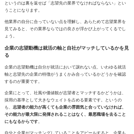
というのは裏を返せば「志望先の業界でなければならない」とい
うことになります。
他業界の自分に合っていない点を理解し、あらためて志望業界を
見てみると、その業界ならではの良さが浮かび上がってくるでし
ょう。
企業の志望動機は就活の軸と自社がマッチしているかを見
る
企業の志望動機は自分が就活において譲れない点、いわゆる就活
軸と志望先の企業の特徴がうまくかみ合っているかどうかを確認
するのが重要です。
企業にとって、社風や価値観が志望者とマッチするかどうかは、
採用の基準として大きなウェイトを占める要素です。というの
も、
志望者の能力が高くても企業の雰囲気と合っていなければ、
その能力が最大限に発揮されることはなく、最悪職場を去ること
にもなるからです
。
自分と企業がマッチングしていることをアピールすると、企業も