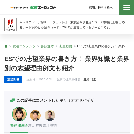
採用ご担当者様へ
トッ
キャリアパーク就職エージェントは、東京証券取引所グロース市場に上場してい
るポート株式会社(証券コード：7047)が運営しているサービスです。
サー
就活コンテンツ
書類選考
志望動機
ESでの志望業界の書き方！ 業界知識と業界別の志望理由例文も紹介
トップ
アド
ESでの志望業界の書き方！ 業界知識と業界
別の志望理由例文も紹介
利用
志望動機
更新日：
2026.6.24
記事の編集責任者：
北原 瑞起
就活
経営
この記事にコメントしたキャリアアドバイザー
無料
根岸 佑莉子
津田 祥矢
吉川 智也