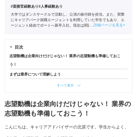
#面接官経験あり
#人事経験あり
大学ではダンスサークルで活動し、公演の振付師を担当。また、実際
にキャリアパーク就職エージェントを利用していた学生でもあり、エ
詳細ページを見る
ージェント経由でポートへ新卒入社。現在は関西の学生への支援を中
心としている。
全国民営職業紹介事業協会
職業紹介責任者（001-
220810001-02920）
目次
志望動機は企業向けだけじゃない！ 業界の志望動機も準備しておこ
う！
まずは業界について理解しよう
すべて表示
志望動機は企業向けだけじゃない！ 業界の
志望動機も準備しておこう！
こんにちは。キャリアアドバイザーの北原です。学生からよく、