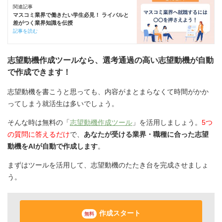
関連記事
マスコミ業界で働きたい学生必見！ ライバルと
差がつく業界知識を伝授
記事を読む
志望動機作成ツールなら、選考通過の高い志望動機が自動
で作成できます！
志望動機を書こうと思っても、内容がまとまらなくて時間がかか
ってしまう就活生は多いでしょう。
そんな時は無料の「
志望動機作成ツール
」を活用しましょう。
5つ
の質問に答えるだけ
で、
あなたが受ける業界・職種に合った志望
動機をAIが自動で作成します
。
まずはツールを活用して、志望動機のたたき台を完成させましょ
う。
作成スタート
無料