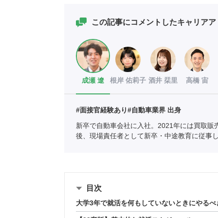
この記事にコメントしたキャリアア
成瀬 遼
根岸 佑莉子
酒井 栞里
高橋 宙
#面接官経験あり
#自動車業界 出身
新卒で自動車会社に入社。2021年には買取販
後、現場責任者として新卒・中途教育に従事
りたい」と思い、ポートへ。
全国民営職業紹
05661）
目次
大学3年で就活を何もしていないときにやるべ