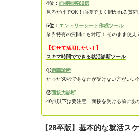
4位：
面接回答60選
見るだけでOK！面接でよく聞かれる質問
5位：
エントリーシート作成ツール
業界特有の質問にも対応！ そのまま使え
【併せて活用したい！】
スキマ時間でできる就活診断ツール
①
適職診断
たった30秒であなたが受けない方がいい
②
面接力診断
40点以下は要注意！面接を受ける前にあ
【28卒版】基本的な就活ス