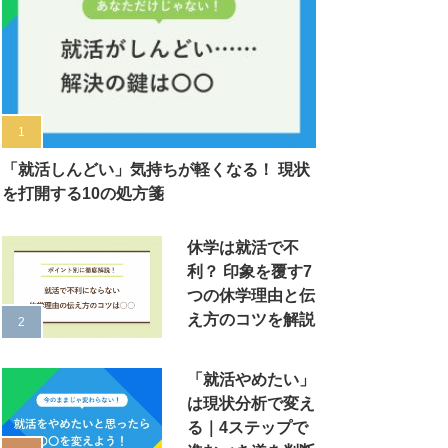
「就活しんどい」気持ちが軽くなる！ 現状
を打開する10の処方箋
休学は就活で不
利？ 印象を覆す7
つの休学理由と伝
え方のコツを解説
「就活やめたい」
は現状分析で変え
る｜4ステップで