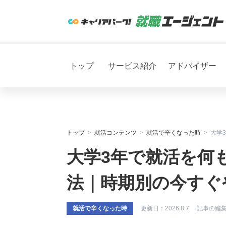
トップ
サービス紹介
アドバイザー
トップ
就活コンテンツ
就活で辛くなった時
大学
大学3年で就活を何
法｜時期別の今すぐ
就活で辛くなった時
更新日：
2026.8.7
記事の編