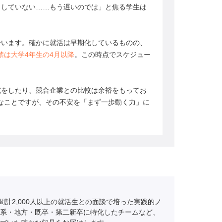
もしていない……もう遅いのでは」と焦る学生は
合います。確かに就活は早期化しているものの、
禁は大学4年生の4月以降
。この時点でスケジュー
究をしたり、競合企業との比較は余裕をもってお
なことですが、その不安を「まず一歩動く力」に
間計2,000人以上の就活生との面談で培った実践的ノ
系・地方・既卒・第二新卒に特化したチームなど、