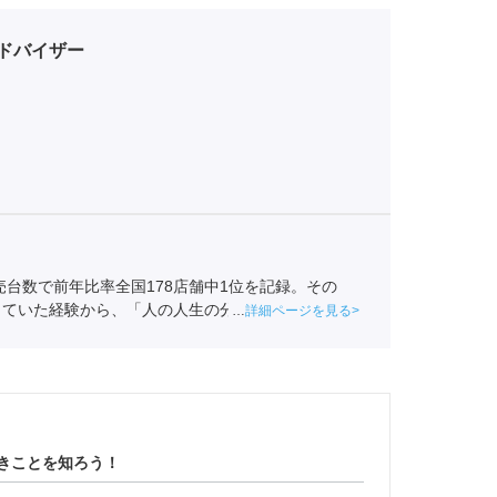
ドバイザー
売台数で前年比率全国178店舗中1位を記録。その
していた経験から、「人の人生の分岐点によりかかわ
詳細ページを見る
介事業協会
職業紹介責任者（001-230209002-
きことを知ろう！