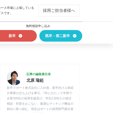
ロース市場に上場している
採用ご担当者様へ
ビスです。
無料相談申し込み
新卒
既卒・第二新卒
記事の編集責任者
北原 瑞起
新卒でポート株式会社に入社後、新卒向け人材紹
介事業の立ち上げを牽引。7年にわたって年間で
企業300社の採用支援及び、学生2,000人の就活
相談・対策をおこない、最適なマッチング機会の
創出に取り組む。現在はポートの採用部門責任者