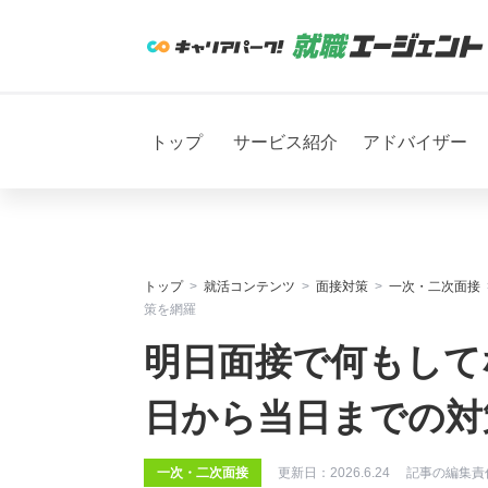
トップ
サービス紹介
アドバイザー
トップ
就活コンテンツ
面接対策
一次・二次面接
策を網羅
明日面接で何もして
日から当日までの対
一次・二次面接
更新日：
2026.6.24
記事の編集責