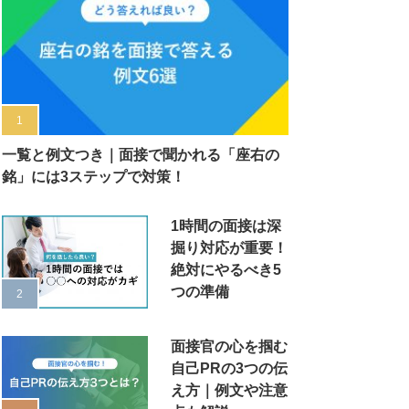
一覧と例文つき｜面接で聞かれる「座右の
銘」には3ステップで対策！
1時間の面接は深
掘り対応が重要！
絶対にやるべき5
つの準備
面接官の心を掴む
自己PRの3つの伝
え方｜例文や注意