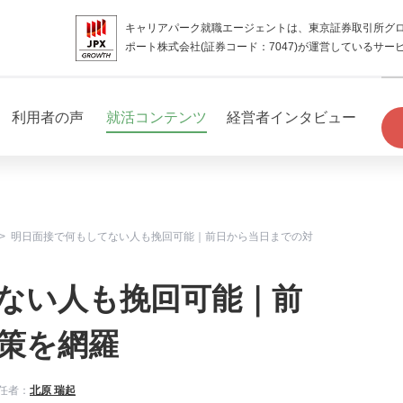
キャリアパーク就職エージェントは、東京証券取引所グ
ポート株式会社(証券コード：7047)が運営しているサー
利用者の声
就活コンテンツ
経営者インタビュー
明日面接で何もしてない人も挽回可能｜前日から当日までの対
ない人も挽回可能｜前
策を網羅
任者：
北原 瑞起