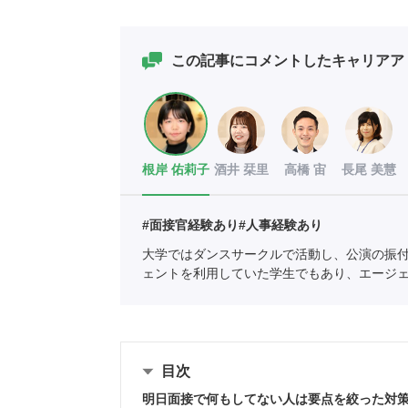
この記事にコメントしたキャリアア
根岸 佑莉子
酒井 栞里
高橋 宙
長尾 美慧
#面接官経験あり
#人事経験あり
大学ではダンスサークルで活動し、公演の振
ェントを利用していた学生でもあり、エージ
の支援を中心としている。
全国民営職業紹介
目次
明日面接で何もしてない人は要点を絞った対策