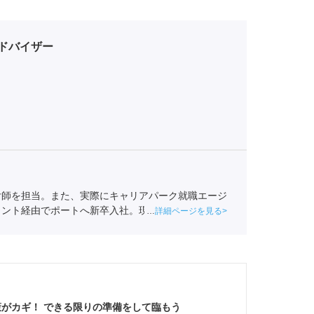
ドバイザー
付師を担当。また、実際にキャリアパーク就職エージ
ェント経由でポートへ新卒入社。現在は関西の学生へ
詳細ページを見る
事業協会
職業紹介責任者（001-220810001-02920）
がカギ！ できる限りの準備をして臨もう