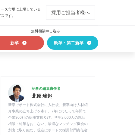
ロース市場に上場している
採用ご担当者様へ
ビスです。
無料相談申し込み
新卒
既卒・第二新卒
記事の編集責任者
北原 瑞起
新卒でポート株式会社に入社後、新卒向け人材紹
介事業の立ち上げを牽引。7年にわたって年間で
企業300社の採用支援及び、学生2,000人の就活
相談・対策をおこない、最適なマッチング機会の
創出に取り組む。現在はポートの採用部門責任者