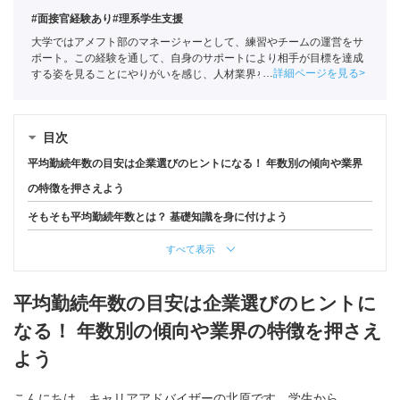
#面接官経験あり
#理系学生支援
大学ではアメフト部のマネージャーとして、練習やチームの運営をサ
ポート。この経験を通して、自身のサポートにより相手が目標を達成
詳細ページを見る
する姿を見ることにやりがいを感じ、人材業界を目指す。ポートに新
卒入社し、理系学生をメインに支援。
キャリアコンサルタント
（登録
番号23034402）/
全国民営職業紹介事業協会
職業紹介責任者（001-
230123001-05662）
目次
平均勤続年数の目安は企業選びのヒントになる！ 年数別の傾向や業界
の特徴を押さえよう
そもそも平均勤続年数とは？ 基礎知識を身に付けよう
すべて表示
平均勤続年数の目安は企業選びのヒントに
なる！ 年数別の傾向や業界の特徴を押さえ
よう
こんにちは、キャリアアドバイザーの北原です。学生から