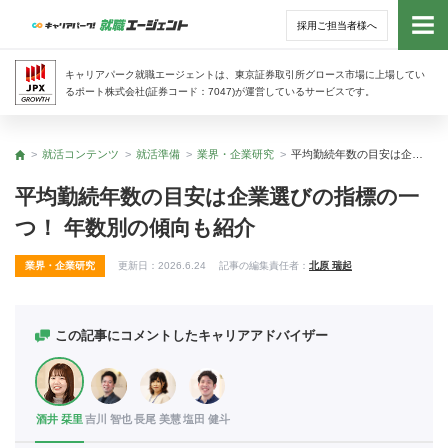
採用ご担当者様へ
トッ
キャリアパーク就職エージェントは、東京証券取引所グロース市場に上場してい
るポート株式会社(証券コード：7047)が運営しているサービスです。
サー
就活コンテンツ
就活準備
業界・企業研究
平均勤続年数の目安は企業選びの指標の一つ！ 年数別の傾向も紹介
トップ
アド
平均勤続年数の目安は企業選びの指標の一
つ！ 年数別の傾向も紹介
利用
業界・企業研究
更新日：
2026.6.24
記事の編集責任者：
北原 瑞起
就活
経営
この記事にコメントしたキャリアアドバイザー
無料
酒井 栞里
吉川 智也
長尾 美慧
塩田 健斗