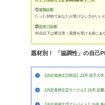
①
適職診断
たった30秒であなたが受けない方がいい
②
面接力診断
40点以下は要注意！面接を受ける前にあ
題材別！ 「協調性」の自己P
【内定者例文①部活】26卒 岩手大学 
【内定者例文②サークル】26卒 近畿大
【内定者例文③アルバイト】26卒 島根