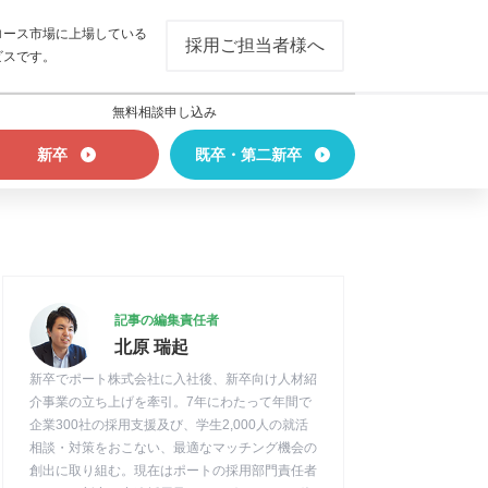
ロース市場に上場している
採用ご担当者様へ
ビスです。
無料相談申し込み
新卒
既卒・第二新卒
記事の編集責任者
北原 瑞起
新卒でポート株式会社に入社後、新卒向け人材紹
介事業の立ち上げを牽引。7年にわたって年間で
企業300社の採用支援及び、学生2,000人の就活
相談・対策をおこない、最適なマッチング機会の
創出に取り組む。現在はポートの採用部門責任者