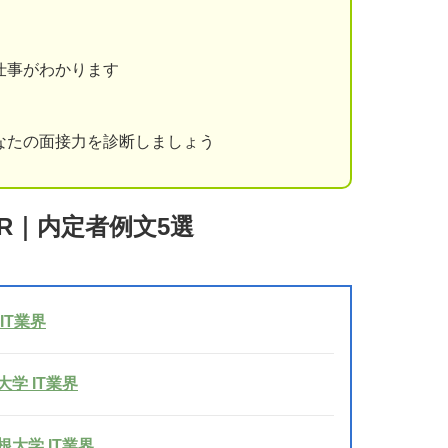
仕事がわかります
なたの面接力を診断しましょう
R｜内定者例文5選
IT業界
学 IT業界
大学 IT業界