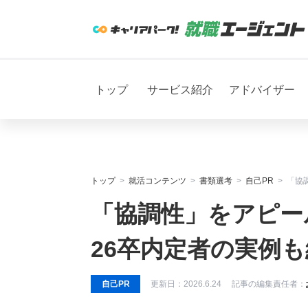
トップ
サービス紹介
アドバイザー
トップ
就活コンテンツ
書類選考
自己PR
「協
「協調性」をアピー
26卒内定者の実例
自己PR
更新日：
2026.6.24
記事の編集責任者：