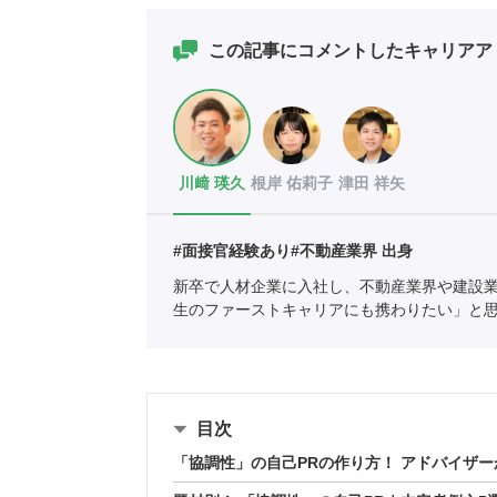
この記事にコメントしたキャリアア
川﨑 瑛久
根岸 佑莉子
津田 祥矢
#面接官経験あり
#不動産業界 出身
新卒で人材企業に入社し、不動産業界や建設
生のファーストキャリアにも携わりたい」と
協会
職業紹介責任者（001-230215001-0566
目次
「協調性」の自己PRの作り方！ アドバイザー